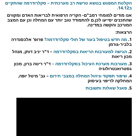
הקלטת המפגש בנושא טרשת רב מערכתית – סקלרודרמה שהתקיים
ב14.12.
אנו מודים למומחי רמב"ם- הקריה הרפואית לבריאות האדם ומקווים
שהתכנים יסייעו לכן.ם להתמודד טוב יותר עם המחלה וכן עם המצב
המורכב והקשה במדינה.
הרצאות:
1.
מה חדש בטיפול בעור של חולי סקלרודרמה?
פרופ' אלכסנדרה
בלביר-גורמן
2.
הגישה למעורבות הריאות בסקלרודרמה
– ד"ר יניב דותן, מנהל
מכון ריאות
3.
מעורבות מערכת העיכול בסקלרודרמה –
ד"ר ריטה ברון, מכון
גסטרואנטרולוגיה
4.
שיפור תפקוד וניהול המחלה במצבי חירום
– גב' מיטל יופה,
המחלקה לריפוי בעיסוק
5.
פאנל שאלות ותשובות