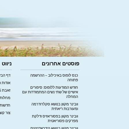
פוסטים אחרונים
ניווט
כנס לופוס באיכילוב – ההרשמה
דף הבי
פתוחה
אודות 
חודש המודעות ללופוס: סיפורים
זאבת LUPUS
אישיים של שתי נשים המתמודדות עם
המחלה
מחלות 
וובינר מקוון בנושא סקלרודרמה
חדשות
ומעורבות ריאתית
צור קש
וובינר מקוון בפסוריאזיס ודלקת
מפרקים פסוריאטית
וובינר מקוון בנושא הידראדניטיס