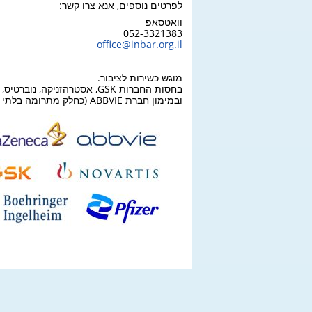
לפרטים נוספים, אנא צרו קשר:
וואטסאפ
052-3321383
office@inbar.org.il
מוגש כשירות לציבור.
בחסות החברות GSK, אסטרהזניקה, נוברטיס, פייזר, בורינגר אינגלהיים.
ובמימון חברת ABBVIE (כחלק מתרומה בלתי תלויה).