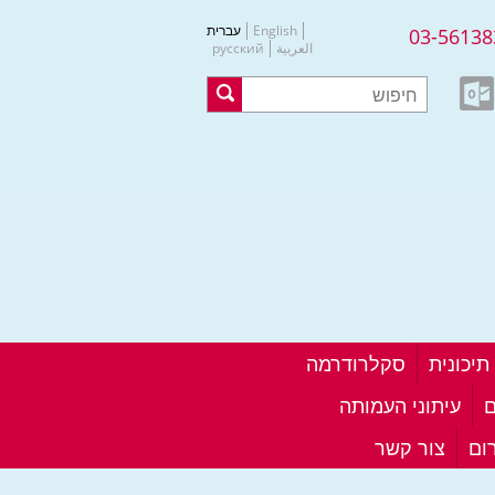
English
עברית
03-56138
العربية
русский
סקלרודרמה
ם
עיתוני העמותה
ום
צור קשר