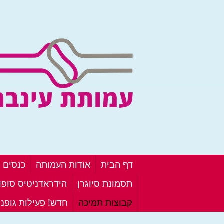
דף הבית
אודות העמותה
כנסים ו
תסמונת סיוגרן
הידראדניטיס סופור
קבוצות תמיכה
חדש! פעילות גופנ