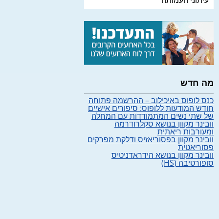
עיתוני העמותה
מה חדש
כנס לופוס באיכילוב – ההרשמה פתוחה
חודש המודעות ללופוס: סיפורים אישיים
של שתי נשים המתמודדות עם המחלה
וובינר מקוון בנושא סקלרודרמה
ומעורבות ריאתית
וובינר מקוון בפסוריאזיס ודלקת מפרקים
פסוריאטית
וובינר מקוון בנושא הידראדניטיס
סופורטיבה (HS)