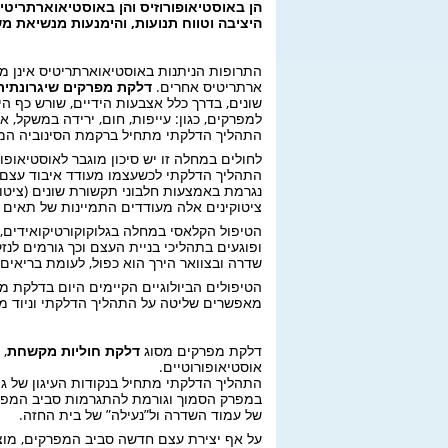
הן באוסטיאופורוזיס והן באוסטיאוארתריטיס
היציבה וטווח תנועות, והימנעות מנשיאת מ
התרופות הניתנות באוסטיאוארתריטיס אינן מגב
ארתריטיס אחרים.
דלקת מפרקים שיגרונתית
שונים, בדרך כלל אצבעות הידיים, שורש כף היד
למפרקים, כגון: עייפות, חום, ירידה במשקל, אנ
התהליך הדלקתי מתחיל ברקמת הסינוביה ה
לחולים במחלה זו יש סיכון מוגבר לאוסטיאופור
התהליך הדלקתי לכשעצמו מעודד איבוד עצם,
נגרמת באמצעות חלבוני תקשורת שונים (ציטו
ציטוקינים אלה מעודדים התמיינות של תאים 
הטיפול הקלאסי במחלה בגלוקוקורטיקואידים,
ופוגעים בתהליכי בניית העצם וכך גורמים לנז
שדרה ובצוואר הירך הוא כפול, לעומת בריאים 
הטיפולים הביולוגיים הקיימים היום בדלקת מ
מאפשרים שליטה על התהליך הדלקתי וניוד מוק
דלקת מפרקים מסוג
דלקת חוליות מקשחת
,
אוסטיאופורוטיים.
התהליך הדלקתי מתחיל בנקודות העיגון של ג
במפרק הסמוך וגורמת להתגרמות סביב המפר
של עמוד השדרה ול”נעילה” של בית החזה.
על אף יצירת עצם חדשה סביב המפרקים, מוצא