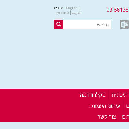
English
עברית
03-56138
العربية
русский
סקלרודרמה
ם
עיתוני העמותה
ום
צור קשר