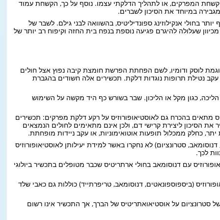
שחת המפרקים, או לתהליך הדלקתי עצמו. נוסף על כך, הקשחת עמוד
גבירה במיוחד את הסיכון לשברים.
יותר בחולי אנקילוזינג ספונדיליטיס, בהשוואה לבני גילם. לשבר של
כיוון שעלולה להיגרם פגיעה נוספת בנפח בית החזה וקיפוח רב יותר של
גמת לוסק ודומיו, לשם הפחתת הפרשת חומצת קיבה נפוץ אצל חולים
 עקב נטילת תרופות נוגדות דלקת. תכשירים אלה חשודים בהגברת
ליכה, כגון מקל או הליכון. שבר בשורש כף היד מקשה על השימוש
יס מתאים בהכרח גם לאוסטיאופורוזיס על רקע דלקת מפרקים: תכשירים
יר את הסיכון ליצירת קרישי דם, ולכן אינם מתאימים לחולים הנמצאים
 יתר, כחלק ממכלול תופעות אוטואימוניות, או עקב ניידות מופחתת.
 דנוסומאב, סטרונציום) לא נחקרו באשר למידת יעילותן לאוסטיאופורוזיס
ות לכך.
אופורוזיס עם דנוסומאב בחולי ארתריטיס שכבר מטופלים בתכשיר ביולוגי
ורוזיס (ביספוספונאטים, דנוסומאב, טריפרתייד) כוללות גם כאבי שלד
ל סטרונציום על אוסטיאואתריטיס של הברך, אך התכשיר אינו רשום