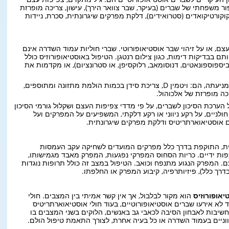
ר משפחתי של שברים (בעיקר, שבר צוואר הירך), עישון, צריכה מופרזת
קוקורטיקואדים (סטרואידים), דלקת מפרקים שיגרונתית, סכרת, ניידות
, או על זיהוי שבר אוסטיאופורוטי. שברי חוליות עמוד השדרה אינם
ם בבדיקות דימות, כגון צילום רנטגן. הטיפול באוסטיאופורוזיס כולל
יספוספונאטים, דנוסומאב, רלוקסיפן, או סטרונציום), או מקדמות את
אמצעים נוספים היכולים להועיל במחלה או במניעתה, הם: ויטמין D, צריכת סידן בכמות הולמת מתזונה ומתוספים,
כה מופרזת של אלכוהול.
רכת הסיכון לשברים, על פי מדדי צפיפות העצם ושקלול גורמי הסיכון
לניים, על רקע ניווני או רקע דלקתי, המשפיעים על המפרקים ועל
 אוסטיאוארתריטיס ודלקת מפרקים שיגרונתית.
ית, התוקפת בדרך כלל מפרקים המועדים לשחיקה עקב העמסות
וכפות ידיים. כריות הסחוס המפרקי נפגעות, המפרק מאבד מגמישותו,
ם. המפרק הנגוע מתנפח וכואב. הטיפול במצב זה כולל תרופות נוגדות
רך כלל), פיזיותרפיה, קיבוע המפרק או החלפתו.
יאופורוזיס
הוא מקור לבלבול, אך אין קשר אמיתי בין המצבים. חולי
 לא אירעו שברים אוסטיאופורוטיים, בעוד חולי אוסטיאוארתריטיס
שיבות לאבחון הסיבה לכאבי גב באנשים, הלוקים בשני המצבים בו
ניווניים בעמוד השדרה או כל בעיה אחרת, לצורך התאמת טיפול הולם.