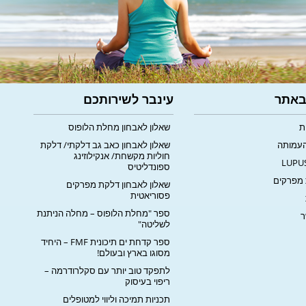
 באתר
עינבר לשירותכם
ת
שאלון לאבחון מחלת הלופוס
העמותה
שאלון לאבחון כאב גב דלקתי/ דלקת
חוליות מקשחת/ אנקילוזינג
ספונדליטיס
מפרקים
שאלון לאבחון דלקת מפרקים
פסוריאטית
ספר "מחלת הלופוס – מחלה הניתנת
ר
לשליטה"
ספר קדחת ים תיכונית FMF – היחיד
מסוגו בארץ ובעולם!
לתפקד טוב יותר עם סקלרודרמה –
ריפוי בעיסוק
תכניות תמיכה וליווי למטופלים