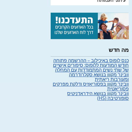
עיתוני העמותה
מה חדש
כנס לופוס באיכילוב – ההרשמה פתוחה
חודש המודעות ללופוס: סיפורים אישיים
של שתי נשים המתמודדות עם המחלה
וובינר מקוון בנושא סקלרודרמה
ומעורבות ריאתית
וובינר מקוון בפסוריאזיס ודלקת מפרקים
פסוריאטית
וובינר מקוון בנושא הידראדניטיס
סופורטיבה (HS)