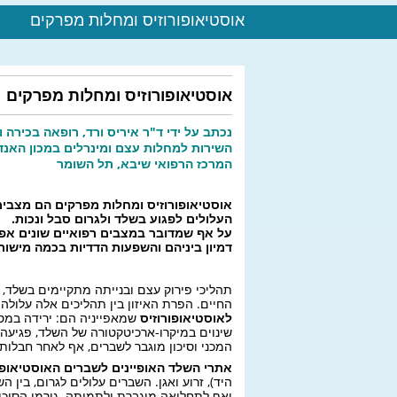
אוסטיאופורוזיס ומחלות מפרקים
אוסטיאופורוזיס ומחלות מפרקים
נכתב על ידי ד"ר איריס ורד, רופאה בכירה 
השירות למחלות עצם ומינרלים במכון האנדו
המרכז הרפואי שיבא, תל השומר
אוסטיאופורוזיס ומחלות מפרקים הם מצבים
העלולים לפגוע בשלד ולגרום סבל ונכות.
על אף שמדובר במצבים רפואיים שונים אפ
דמיון ביניהם והשפעות הדדיות בכמה מישורי
תהליכי פירוק עצם ובנייתה מתקיימים בשלד, 
החיים. הפרת האיזון בין תהליכים אלה עלולה 
לאוסטיאופורוזיס
שמאפייניה הם: ירידה במס
שינוים במיקרו-ארכיטקטורה של השלד, פגיעה 
המכני וסיכון מוגבר לשברים, אף לאחר חבלות 
אתרי השלד האופיינים לשברים האוסטיאופו
היד), זרוע ואגן. השברים עלולים לגרום, בין ה
ואף לתחלואה מוגברת ולתמותה. גורמי הסיכון