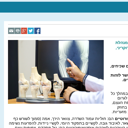
ומנהלת
קריני,
 שכיחים,
שר לזהות
ם.
במהלך כל
לגרום
ת העצם,
בחוזק
מזעריות.
רוטיים
הם: חוליות עמוד השדרה, צוואר הירך, אמה (סמוך לשורש כף
שאר, לאיבוד גובה, לקשיים בתפקוד היומי, לקשיי ניידות, להפרעות נשימה
 העיקריים לשברים אוסטיאופורוטיים הם: גיל מתקדם, צפיפות עצם