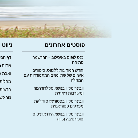
פוסטים אחרונים
ניווט
כנס לופוס באיכילוב – ההרשמה
דף הבי
פתוחה
אודות 
חודש המודעות ללופוס: סיפורים
זאבת LUPUS
אישיים של שתי נשים המתמודדות עם
המחלה
מחלות 
וובינר מקוון בנושא סקלרודרמה
חדשות
ומעורבות ריאתית
צור קש
וובינר מקוון בפסוריאזיס ודלקת
מפרקים פסוריאטית
וובינר מקוון בנושא הידראדניטיס
סופורטיבה (HS)