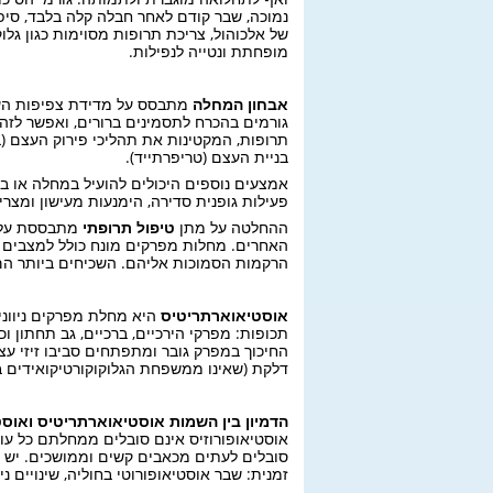
נמוכה, שבר קודם לאחר חבלה קלה בלבד, סיפו
של אלכוהול, צריכת תרופות מסוימות כגון גלו
מופחתת ונטייה לנפילות.
אבחון המחלה
מתבסס על מדידת צפיפות העצם
גורמים בהכרח לתסמינים ברורים, ואפשר לזהות
תרופות, המקטינות את תהליכי פירוק העצם (ב
בניית העצם (טריפרתייד).
פעילות גופנית סדירה, הימנעות מעישון ומצרי
ההחלטה על מתן
טיפול תרופתי
מתבססת על הע
האחרים. מחלות מפרקים מונח כולל למצבים חו
הרקמות הסמוכות אליהם. השכיחים ביותר הם
אוסטיאוארתריטיס
היא מחלת מפרקים ניוונ
תכופות: מפרקי הירכיים, ברכיים, גב תחתון 
החיכוך במפרק גובר ומתפתחים סביבו זיזי עצ
דלקת (שאינו ממשפחת הגלוקוקורטיקואידים בד
הדמיון בין השמות אוסטיאוארתריטיס ואוסט
אוסטיאופורוזיס אינם סובלים ממחלתם כל עוד
סובלים לעתים מכאבים קשים וממושכים. יש ח
זמנית: שבר אוסטיאופורוטי בחוליה, שינויים 