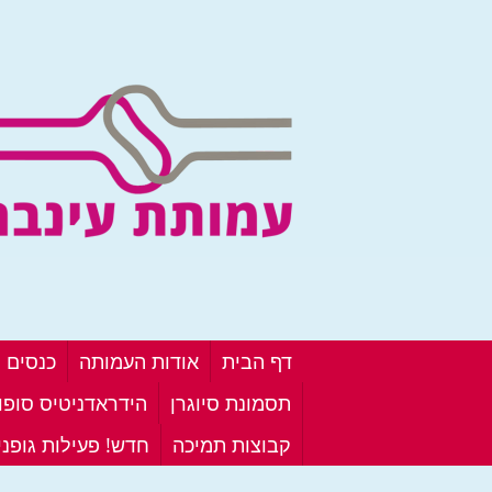
דף הבית
אודות העמותה
כנסים ו
תסמונת סיוגרן
הידראדניטיס סופור
קבוצות תמיכה
חדש! פעילות גופנ