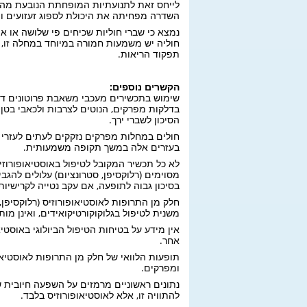
לייחס זאת לתנועתיות המופחתת הנובעת מהק
השדרה מפחיתה את היכולת לספוג זעזועים ומ
נמצא כי שברי חוליות שכיחים פי שלושה או אף 
חוליה יש משמעות חמורה במיוחד במחלה זו, מ
תפקוד הריאות.
הקשרים נוספים:
שימוש בתכשירים מעכבי משאבת פרוטונים דו
בדלקות מפרקים, הנוטים לצרבות ולכאבי בטן
הסיכון לשברי ירך.
חולים במחלות מפרקים נזקקים לעתים לעזרי ה
בעזרים אלה במשך תקופה משמעותית.
לא כל תכשיר המקובל לטיפול באוסטיאופורוז
מסוימים (רלוקסיפן, סטרונציום) עלולים להגב
בסיכון גבוה לתופעה, אם עקב נטייה לקרישיות
חלק מן התרופות לאוסטיאופורוזיס (רלוקסיפן,
משנית לטיפול בגלוקוקורטיקואידים, ואינן מותו
אין מידע על בטיחות הטיפול הביולוגי באוסטי
אחר.
תופעות הלוואי של חלק מן התרופות לאוסטיאופ
ומפרקים.
נתונים ראשוניים מרמזים על השפעה חיובית ש
להתוויה זו, אלא לאוסטיאופורוזיס בלבד.