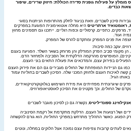
 מומלץ על פעילות גופנית סדירה הכוללת: חיזוק שרירים, שיפור
שאות כבדים.
ירות סיכון לשברים, וזאת בניגוד לחלק מהתרופות הניתנות בסוגי
, ראומטואיד ארתריטיס
היא מחלה אוטואימונית הפוגעת במפרקים
, מרפקים, כתפיים, קרסוליים וכפות רגליים. ייתכנו גם תסמינים מחוץ
מיה ועוד.
מצפה את פנים המפרק ומתקדם להרס של המפרק.
וזיס, עקב כמה סיבות:
 הן מקומי סביב הפרק המודלק והן מרוחק בשאר השלד. הפגיעה בעצם
קינים), המופרשים מהרקמה הדלקתית אל הסביבה ולמחזור הדם.
הפעילים בפירוק עצם, והמדכאים את פעולת התאים בוני העצם.
 כמו גם הניידות המופחתת של החולים מגבירים גם הם את פירוק העצם
ק קשה לאיכות העצם ולחוזק המכני שלה. הסיכון לשברים בחוליות עמוד
באותו הגיל.
פרקים שיגרונתית מפחיתים את מידת השימוש בגלוקוקורטיקואידים,
דם של החולים, וכך מקטינים את הסיכון לאוסטיאופורוזיס.
אנקילוזינג ספונדיליטיס
, נקשרה גם כן לסיכון מוגבר לשברים
ידים ושל רצועות אל העצם. הדלקת מתקדמת אל רקמת הסינוביה
ק הפגוע. כאשר התהליך מתרחש במפרקי החוליות, הוא גורם להקשחה
ים לעתים קרובות צפיפות עצם נמוכה אצל הלוקים במחלה, ונוטים