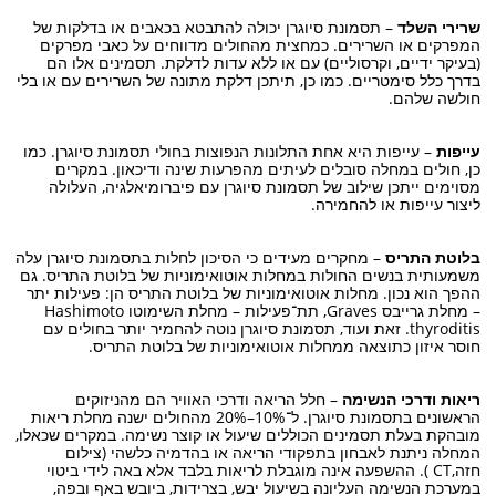
שרירי השלד
– תסמונת סיוגרן יכולה להתבטא בכאבים או בדלקות של
המפרקים או השרירים. כמחצית מהחולים מדווחים על כאבי מפרקים
(בעיקר ידיים, וקרסוליים) עם או ללא עדות לדלקת. תסמינים אלו הם
בדרך כלל סימטריים. כמו כן, תיתכן דלקת מתונה של השרירים עם או בלי
חולשה שלהם.
עייפות
– עייפות היא אחת התלונות הנפוצות בחולי תסמונת סיוגרן. כמו
כן, חולים במחלה סובלים לעיתים מהפרעות שינה ודיכאון. במקרים
מסוימים ייתכן שילוב של תסמונת סיוגרן עם פיברומיאלגיה, העלולה
ליצור עייפות או להחמירה.
בלוטת התריס
– מחקרים מעידים כי הסיכון לחלות בתסמונת סיוגרן עלה
משמעותית בנשים החולות במחלות אוטואימוניות של בלוטת התריס. גם
ההפך הוא נכון. מחלות אוטואימוניות של בלוטת התריס הן: פעילות יתר
– מחלת גרייבס Graves, תת־פעילות – מחלת השימוטו Hashimoto
thyroditis. זאת ועוד, תסמונת סיוגרן נוטה להחמיר יותר בחולים עם
חוסר איזון כתוצאה ממחלות אוטואימוניות של בלוטת התריס.
ריאות ודרכי הנשימה
– חלל הריאה ודרכי האוויר הם מהניזוקים
הראשונים בתסמונת סיוגרן. ל־10%–20% מהחולים ישנה מחלת ריאות
מובהקת בעלת תסמינים הכוללים שיעול או קוצר נשימה. במקרים שכאלו,
המחלה ניתנת לאבחון בתפקודי הריאה או בהדמיה כלשהי (צילום
חזה,CT ). ההשפעה אינה מוגבלת לריאות בלבד אלא באה לידי ביטוי
במערכת הנשימה העליונה בשיעול יבש, בצרידות, ביובש באף ובפה,