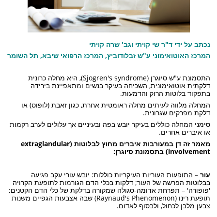
נכתב על ידי ד"ר שי קויתי וגב' שרה קויתי
המרכז האוטואימוני ע"ש זבלודוביץ, המרכז הרפואי שיבא, תל השומר
התסמונת ע"ש סיוגרן (Sjogren's syndrome), היא מחלה כרונית
דלקתית אוטואימונית, השכיחה בעיקר בנשים ומתאפיינת בירידה
בתפקוד בלוטות הרוק והדמעות.
המחלה מלווה לעיתים מחלה ראומטית אחרת, כגון זאבת (לופוס) או
דלקת מפרקים שגרונית.
סימני המחלה כוללים בעיקר יובש בפה ובעיניים אך עלולים לערב רקמות
או איברים אחרים.
מאמר זה דן במעורבות איברים מחוץ לבלוטות (extraglandular
involvement) בתסמונת סיוגרן:
עור –
התופעות העוריות העיקריות כוללות: יובש עורי עקב פגיעה
בבלוטות הפרשה של העור; דלקות בכלי הדם הגורמות לתופעת הקרויה
'פופורה' – תפרחת אדומה-סגולה שמקורה בדלקת של כלי הדם הקטנים;
תופעת רינו (Raynaud's Phenomenon) שבה אצבעות הגפיים משנות
צבען מלבן לכחול, ולבסוף לאדום.