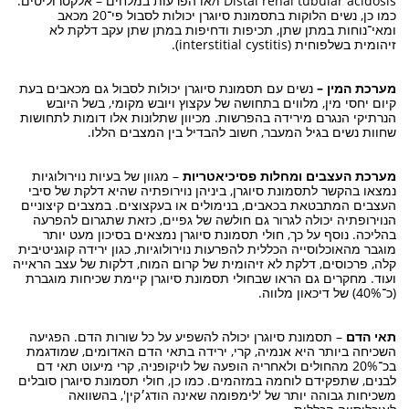
Distal renal tubular acidosis ו/או הפרעות במלחים – אלקטרוליטים.
כמו כן, נשים הלוקות בתסמונת סיוגרן יכולות לסבול פי־20 מכאב
ומאי־נוחות במתן שתן, תכיפות ודחיפות במתן שתן עקב דלקת לא
זיהומית בשלפוחית (interstitial cystitis).
מערכת המין –
נשים עם תסמונת סיוגרן יכולות לסבול גם מכאבים בעת
קיום יחסי מין, מלווים בתחושה של עקצוץ ויובש מקומי, בשל היובש
הנרתיקי הנגרם מירידה בהפרשות. מכיוון שתלונות אלו דומות לתחושות
שחוות נשים בגיל המעבר, חשוב להבדיל בין המצבים הללו.
מערכת העצבים ומחלות פסיכיאטריות
– מגוון של בעיות נוירולוגיות
נמצאו בהקשר לתסמונת סיוגרן, ביניהן נוירופתיה שהיא דלקת של סיבי
העצבים המתבטאת בכאבים, בנימולים או בעקצוצים. במצבים קיצוניים
הנוירופתיה יכולה לגרור גם חולשה של גפיים, כזאת שתגרום להפרעה
בהליכה. נוסף על כך, חולי תסמונת סיוגרן נמצאים בסיכון מעט יותר
מוגבר מהאוכלוסייה הכללית להפרעות נוירולוגיות, כגון ירידה קוגניטיבית
קלה, פרכוסים, דלקת לא זיהומית של קרום המוח, דלקות של עצב הראייה
ועוד. מחקרים גם הראו שבחולי תסמונת סיוגרן קיימת שכיחות מוגברת
(כ־40%) של דיכאון מלווה.
תאי הדם
– תסמונת סיוגרן יכולה להשפיע על כל שורות הדם. הפגיעה
השכיחה ביותר היא אנמיה, קרי, ירידה בתאי הדם האדומים, שמודגמת
בכ־20% מהחולים ולאחריה הופעה של לויקופניה, קרי מיעוט תאי דם
לבנים, שתפקידם לוחמה במזהמים. כמו כן, חולי תסמונת סיוגרן סובלים
משכיחות גבוהה יותר של 'לימפומה שאינה הודג׳קין', בהשוואה