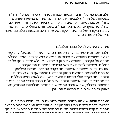
בזיהומים חוזרים ובקוצר נשימה.
הלב ומערכת כלי הדם
– מספר עבודות מרמזות כי תיתכן עלייה קלה
בשכיחות של מחלות לבביות, יתר לחץ דם, ושינויים במשק השומנים
בחולי תסמונת סיוגרן. קיימים חילוקי דעות בקשר לשכיחות התקפי לב –
ובחלק מהמחקרים לא נמצאו הבדלים בשכיחותם בחולי סיוגרן לעומת
קבוצת ביקורת של בריאים. דלקות של שריר הלב ומעטפת הלב הם סיבוך
נדיר של תסמונת סיוגרן.
מערכת העיכול
(כולל הכבד והלבלב) –
תלונה שכיחה יחסית בחולות תסמונת סיוגרן היא – 'דיספגיה', קרי, קשיי
בליעה, שיוצרת תחושה של עיכוב או הפרעה במעבר תוכן המזון הנבלע
מהפה אל הקיבה, ותחושה של מזון ה"נתקע" או "לא יורד". נוסף על כך,
בחילות, משניות לדלקת של תאי הרירית המצפים את הקיבה –
'גסטריטיס', מופיעות בשכיחות יתר בקרב החולים. מחלת הצליאק,
הגורמת להפרעה בספיגת המזון והברזל, נמצאת אף היא בשכיחות
גבוהה יותר בקרב חולי תסמונת סיוגרן בהשוואה לאוכלוסייה הכללית.
בדומה לכך, קיימת שכיחות גבוהה של מחלות הכבד ודרכי המרה. בניגוד
למצופה, הלבלב, שהוא איבר המפריש הורמונים מבלוטות הפרשה, נפגע
באופן נדיר אצל חולות תסמונת הסיוגרן.
מערכת השתן
– אחוז מסוים מחולי תסמונת סיוגרן יסבלו מסיבוכים
בכליות: דלקת בכליה מסוג interstitial nephritis הגורמת לרוב הפרעה
תפקודית קלה ויכולה להיות מלווה בחמצת של צינורות הכליה (טובולים):