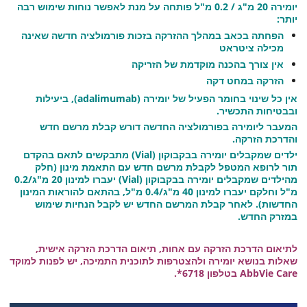
יומירה 20 מ"ג / 0.2 מ"ל פותחה על מנת לאפשר נוחות שימוש רבה
יותר:
הפחתה בכאב במהלך ההזרקה בזכות פורמולציה חדשה שאינה
מכילה ציטראט
אין צורך בהכנה מוקדמת של הזריקה
הזרקה במחט דקה
אין כל שינוי בחומר הפעיל של יומירה (adalimumab), ביעילות
ובבטיחות התכשיר.
המעבר ליומירה בפורמולציה החדשה דורש קבלת מרשם חדש
והדרכת הזרקה.
ילדים שמקבלים יומירה בבקבוקון (Vial) מתבקשים לתאם בהקדם
תור לרופא המטפל לקבלת מרשם חדש עם התאמת מינון (חלק
מהילדים שמקבלים יומירה בבקבוקון (Vial) יעברו למינון 20 מ"ג/0.2
מ"ל וחלקם יעברו למינון 40 מ"ג/0.4 מ"ל, בהתאם להוראות המינון
החדשות). לאחר קבלת המרשם החדש יש לקבל הנחיות שימוש
במזרק החדש.
לתיאום הדרכת הזרקה עם אחות, תיאום הדרכת הזרקה אישית,
שאלות בנושא יומירה ולהצטרפות לתוכנית התמיכה, יש לפנות למוקד
AbbVie Care בטלפון 6718*.