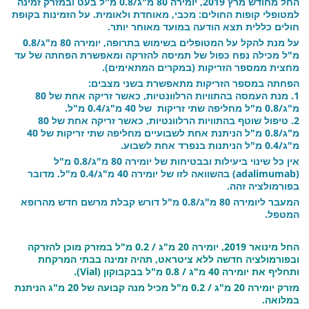
החל מחודש מרץ 2019, יומירה 80 מ"ג/0.8 מ"ל בעט ובמזרק זמינה
למטופלי קופות החולים: מכבי, מאוחדת ולאומית. על הזמינות בקופת
חולים כללית תצא הודעה במועד מאוחר יותר.
על מנת להקל על המטופלים בשימוש בתרופה, יומירה 80 מ"ג/0.8
מ"ל מכילה נפח כפול של תמיסה להזרקה ומאפשרת הפחתה של עד
מחצית ממספר הזריקות (במקרים המתאימים).
הפחתה במספר הזריקות מתאפשרת בשני מצבים:
1. מנת העמסה בהתוויות הרלוונטיות, כאשר זריקה אחת של 80
מ"ג/0.8 מ"ל מחליפה שתי זריקות של 40 מ"ג/0.4 מ"ל.
2. טיפול שוטף בהתוויות הרלוונטיות, כאשר זריקה אחת של 80
מ"ג/0.8 מ"ל הניתנת אחת לשבועיים מחליפה שתי זריקות של 40
מ"ג/0.4 מ"ל הניתנות בנפרד אחת לשבוע.
אין כל שינוי ביעילות ובבטיחות של יומירה 80 מ"ג/0.8 מ"ל
(adalimumab) בהשוואה לזו של יומירה 40 מ"ג/0.4 מ"ל. מדובר
בפורמולציה זהה.
המעבר ליומירה 80 מ"ג/0.8 מ"ל דורש קבלת מרשם חדש מהרופא
המטפל.
החל מינואר 2019, יומירה 20 מ"ג / 0.2 מ"ל במזרק מוכן להזרקה
ובפורמולציה חדשה ללא ציטראט, תהיה זמינה בבתי המרקחת
ותחליף את יומירה 40 מ"ג / 0.8 מ"ל בבקבוקון (Vial).
מזרק יומירה 20 מ"ג / 0.2 מ"ל מכיל מנה קבועה של 20 מ"ג הניתנת
במלואה.