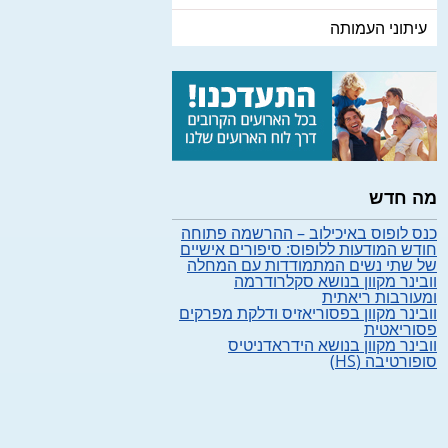
עיתוני העמותה
מה חדש
כנס לופוס באיכילוב – ההרשמה פתוחה
חודש המודעות ללופוס: סיפורים אישיים
של שתי נשים המתמודדות עם המחלה
וובינר מקוון בנושא סקלרודרמה
ומעורבות ריאתית
וובינר מקוון בפסוריאזיס ודלקת מפרקים
פסוריאטית
וובינר מקוון בנושא הידראדניטיס
סופורטיבה (HS)