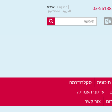
English
עברית
03-56138
العربية
русский
סקלרודרמה
ם
עיתוני העמותה
ום
צור קשר