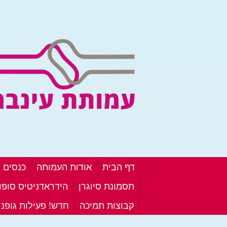
דף הבית
אודות העמותה
כנסים ו
תסמונת סיוגרן
הידראדניטיס סופור
קבוצות תמיכה
חדש! פעילות גופנ