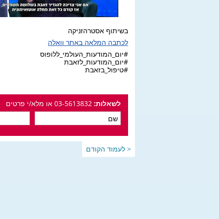
בשיתוף אסטרהזניקה
לכתבה המלאה באתר וואלה
#יום_המודעות_העולמי_ללופוס
#יום_המודעות_לזאבת
#טיפול_בזאבת
לשאלות:
03-5613832 או מלא/י פרטים
< לעמוד הקודם