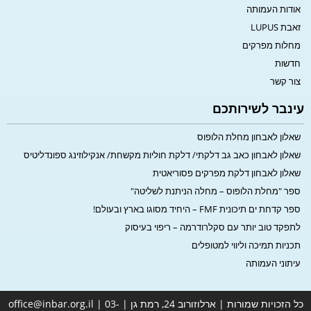
אודות העמותה
זאבת LUPUS
מחלות מפרקים
חדשות
צור קשר
עינבר לשירותכם
שאלון לאבחון מחלת הלופוס
שאלון לאבחון כאב גב דלקתי/ דלקת חוליות מקשחת/ אנקילוזינג ספונדליטיס
שאלון לאבחון דלקת מפרקים פסוריאטית
ספר "מחלת הלופוס – מחלה הניתנת לשליטה"
ספר קדחת ים תיכונית FMF – היחיד מסוגו בארץ ובעולם!
לתפקד טוב יותר עם סקלרודרמה – ריפוי בעיסוק
תכניות תמיכה וליווי למטופלים
עיתוני העמותה
כל הזכויות שמורות | ארלוזורוב 24, רמת גן | office@inbar.org.il | 03-