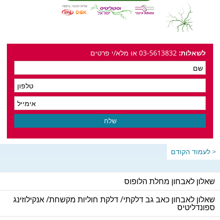
לשאלות:
03-5613832 או מלא/י פרטים
< לעמוד הקודם
שאלון לאבחון מחלת הלופוס
שאלון לאבחון כאב גב דלקתי/ דלקת חוליות מקשחת/ אנקילוזינג
ספונדליטיס