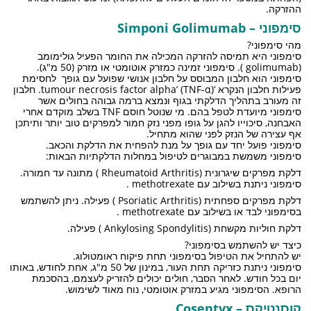
ההזרקה.
סימפוני – Simponi Golimumab
מהי סימפוני?
סימפוני היא תמיסה להזרקה המכילה את החומר הפעיל גולימומב
(golimumab ). סימפוני זמינה כמזרק אוטומטי או מזרק (50 מ"ג).
סימפוני הוא חלבון המבוסס על חלבון אנושי שפועל עם גופך לחסימת
פעילות חלבון הנקרא ‘tumour necrosis factor alpha’ (TNF-α). חלבון
זה מעורב בתהליך הדלקתי בגוף ונמצא ברמה גבוהה בחולים אשר
סימפוני מיועדת לטפל בהם. מי שנוטל חוסם TNF בשלב מוקדם אחרי
האבחנה, סיכוייו להגן על גופו מפני נזק חמור למפרקים טוב יותר ותיתכן
אף עצירה של הנזק לפני שהוא מתחיל.
סימפוני פועל יחד עם גופך על מנת להפחית את הדלקת והכאב.
סימפוני משמשת במבוגרים לטיפול במחלות הדלקתיות הבאות:
דלקת מפרקים שיגרונית (Rheumatoid Arthritis ) מתונה עד חמורה.
סימפוני ניתנת בשילוב עם methotrexate .
דלקת מפרקים ספחתית (Psoriatic Arthritis ) פעילה. ניתן להשתמש
בסימפוני לבד או בשילוב עם methotrexate .
דלקת חוליות מקשחת (Ankylosing Spondylitis ) פעילה.
כיצד יש להשתמש בסימפוני?
יש להתחיל את הטיפול בסימפוני תחת פיקוח ראומטולוג.
סימפוני ניתנת כזריקה תחת העור, במינון של 50 מ"ג, אחת לחודש, באותו
יום בכל חודש. לאחר הסבר, חולים יכולים להזריק לעצמם, בהסכמת
הרופא. הסימפוני מגיע במזרק אוטומטי, נוח מאוד לשימוש.
קוסנטיקס – Cosentyx