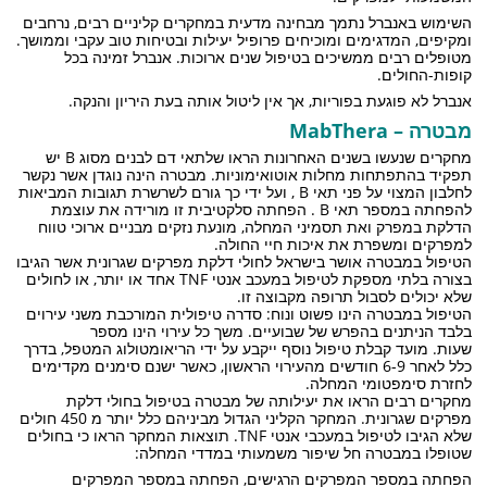
השימוש באנברל נתמך מבחינה מדעית במחקרים קליניים רבים, נרחבים
ומקיפים, המדגימים ומוכיחים פרופיל יעילות ובטיחות טוב עקבי וממושך.
מטופלים רבים ממשיכים בטיפול שנים ארוכות. אנברל זמינה בכל
קופות-החולים.
אנברל לא פוגעת בפוריות, אך אין ליטול אותה בעת היריון והנקה.
מבטרה – MabThera
מחקרים שנעשו בשנים האחרונות הראו שלתאי דם לבנים מסוג B יש
תפקיד בהתפתחות מחלות אוטואימוניות. מבטרה הינה נוגדן אשר נקשר
לחלבון המצוי על פני תאי B , ועל ידי כך גורם לשרשרת תגובות המביאות
להפחתה במספר תאי B . הפחתה סלקטיבית זו מורידה את עוצמת
הדלקת במפרק ואת תסמיני המחלה, מונעת נזקים מבניים ארוכי טווח
למפרקים ומשפרת את איכות חיי החולה.
הטיפול במבטרה אושר בישראל לחולי דלקת מפרקים שגרונית אשר הגיבו
בצורה בלתי מספקת לטיפול במעכב אנטי TNF אחד או יותר, או לחולים
שלא יכולים לסבול תרופה מקבוצה זו.
הטיפול במבטרה הינו פשוט ונוח: סדרה טיפולית המורכבת משני עירוים
בלבד הניתנים בהפרש של שבועיים. משך כל עירוי הינו מספר
שעות. מועד קבלת טיפול נוסף ייקבע על ידי הריאומטולוג המטפל, בדרך
כלל לאחר 6-9 חודשים מהעירוי הראשון, כאשר ישנם סימנים מקדימים
לחזרת סימפטומי המחלה.
מחקרים רבים הראו את יעילותה של מבטרה בטיפול בחולי דלקת
מפרקים שגרונית. המחקר הקליני הגדול מביניהם כלל יותר מ 450 חולים
שלא הגיבו לטיפול במעכבי אנטי TNF. תוצאות המחקר הראו כי בחולים
שטופלו במבטרה חל שיפור משמעותי במדדי המחלה:
הפחתה במספר המפרקים הרגישים, הפחתה במספר המפרקים