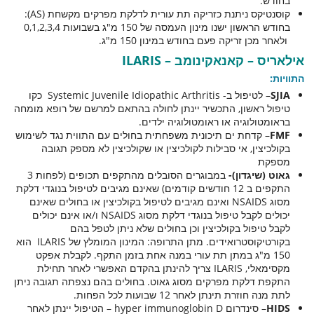
בחודש.
קוסנטיקס ניתנת כזריקה תת עורית לדלקת מפרקים מקשחת (AS):
בחודש הראשון ישנו מינון העמסה של 150 מ"ג בשבועות 0,1,2,3,4
ולאחר מכן זריקה פעם בחודש במינון 150 מ"ג.
אילאריס – קאנאקינומב – ILARIS
התוויות:
SJIA
– לטיפול ב- Systemic Juvenile Idiopathic Arthritis כקו
טיפול ראשון, התכשיר יינתן לחולה בהתאם למרשם של רופא מומחה
בראומטולוגיה או ראומטולוגיה ילדים.
FMF
– קדחת ים תיכונית משפחתית בחולים עם התווית נגד לשימוש
בקולכיצין, אי סבילות לקולכיצין או שקולכיצין לא מספק תגובה
מספקת
גאוט (שיגדון)-
במבוגרים הסובלים מהתקפים תכופים (לפחות 3
התקפים ב 12 חודשים קודמים) שאינם מגיבים לטיפול בנוגדי דלקת
מסוג NSAIDS ואינם מגיבים לטיפול בקולכיצין או בחולים שאינם
יכולים לקבל טיפול בנוגדי דלקת מסוג NSAIDS ו/או אינם יכולים
לקבל טיפול בקולכיצין וכן בחולים שלא ניתן לטפל בהם
בקורטיקוסטרואידים. מתן התרופה: המינון המומלץ של ILARIS הוא
150 מ"ג במתן תת עורי במנה אחת בזמן התקף. לקבלת אפקט
מקסימאלי, ILARIS צריך להינתן בהקדם האפשרי לאחר תחילת
התקפת דלקת מפרקים מסוג גאוט. בחולים בהם נצפתה תגובה ניתן
לתת מנה חוזרת תינתן לאחר 12 שבועות לכל הפחות.
HIDS
– סינדרום hyper immunoglobin D – הטיפול יינתן לאחר