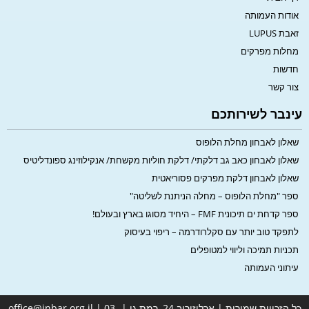
אודות העמותה
זאבת LUPUS
מחלות מפרקים
חדשות
צור קשר
עינבר לשירותכם
שאלון לאבחון מחלת הלופוס
שאלון לאבחון כאב גב דלקתי/ דלקת חוליות מקשחת/ אנקילוזינג ספונדליטיס
שאלון לאבחון דלקת מפרקים פסוריאטית
ספר "מחלת הלופוס – מחלה הניתנת לשליטה"
ספר קדחת ים תיכונית FMF – היחיד מסוגו בארץ ובעולם!
לתפקד טוב יותר עם סקלרודרמה – ריפוי בעיסוק
תכניות תמיכה וליווי למטופלים
עיתוני העמותה
כל הזכויות שמורות | ארלוזורוב 24, רמת גן | office@inbar.org.il | 03-