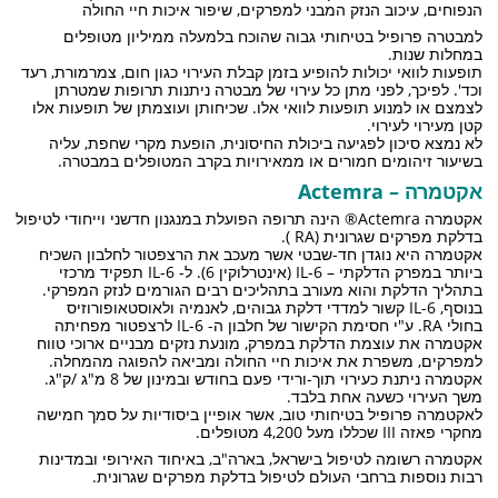
הנפוחים, עיכוב הנזק המבני למפרקים, שיפור איכות חיי החולה
למבטרה פרופיל בטיחותי גבוה שהוכח בלמעלה ממיליון מטופלים
במחלות שנות.
תופעות לוואי יכולות להופיע בזמן קבלת העירוי כגון חום, צמרמורת, רעד
וכד'. לפיכך, לפני מתן כל עירוי של מבטרה ניתנות תרופות שמטרתן
לצמצם או למנוע תופעות לוואי אלו. שכיחותן ועוצמתן של תופעות אלו
קטן מעירוי לעירוי.
לא נמצא סיכון לפגיעה ביכולת החיסונית, הופעת מקרי שחפת, עליה
בשיעור זיהומים חמורים או ממאירויות בקרב המטופלים במבטרה.
אקטמרה – Actemra
אקטמרה Actemra® הינה תרופה הפועלת במנגנון חדשני וייחודי לטיפול
בדלקת מפרקים שגרונית (RA ).
אקטמרה היא נוגדן חד-שבטי אשר מעכב את הרצפטור לחלבון השכיח
ביותר במפרק הדלקתי – IL-6 (אינטרלוקין 6). ל- IL-6 תפקיד מרכזי
בתהליך הדלקת והוא מעורב בתהליכים רבים הגורמים לנזק המפרקי.
בנוסף, IL-6 קשור למדדי דלקת גבוהים, לאנמיה ולאוסטאופורוזיס
בחולי RA. ע"י חסימת הקישור של חלבון ה- IL-6 לרצפטור מפחיתה
אקטמרה את עוצמת הדלקת במפרק, מונעת נזקים מבניים ארוכי טווח
למפרקים, משפרת את איכות חיי החולה ומביאה להפוגה מהמחלה.
אקטמרה ניתנת כעירוי תוך-ורידי פעם בחודש ובמינון של 8 מ"ג /ק"ג.
משך העירוי כשעה אחת בלבד.
לאקטמרה פרופיל בטיחותי טוב, אשר אופיין ביסודיות על סמך חמישה
מחקרי פאזה III שכללו מעל 4,200 מטופלים.
אקטמרה רשומה לטיפול בישראל, בארה"ב, באיחוד האירופי ובמדינות
רבות נוספות ברחבי העולם לטיפול בדלקת מפרקים שגרונית.