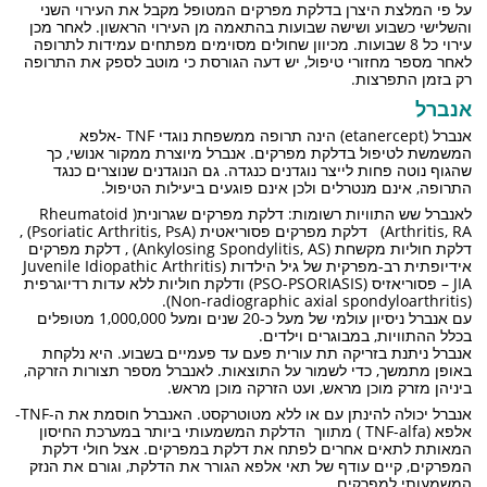
על פי המלצת היצרן בדלקת מפרקים המטופל מקבל את העירוי השני
והשלישי כשבוע ושישה שבועות בהתאמה מן העירוי הראשון. לאחר מכן
עירוי כל 8 שבועות. מכיוון שחולים מסוימים מפתחים עמידות לתרופה
לאחר מספר מחזורי טיפול, יש דעה הגורסת כי מוטב לספק את התרופה
רק בזמן התפרצות.
אנברל
אנברל (etanercept) הינה תרופה ממשפחת נוגדי TNF -אלפא
המשמשת לטיפול בדלקת מפרקים. אנברל מיוצרת ממקור אנושי, כך
שהגוף נוטה פחות לייצר נוגדנים כנגדה. גם הנוגדנים שנוצרים כנגד
התרופה, אינם מנטרלים ולכן אינם פוגעים ביעילות הטיפול.
לאנברל שש התוויות רשומות: דלקת מפרקים שגרונית( Rheumatoid
Arthritis, RA) דלקת מפרקים פסוריאטית (Psoriatic Arthritis, PsA) ,
דלקת חוליות מקשחת (Ankylosing Spondylitis, AS) , דלקת מפרקים
אידיופתית רב-מפרקית של גיל הילדות (Juvenile Idiopathic Arthritis
– JIA פסוריאזיס (PSO-PSORIASIS) ודלקת חוליות ללא עדות רדיוגרפית
(Non-radiographic axial spondyloarthritis).
עם אנברל ניסיון עולמי של מעל כ-20 שנים ומעל 1,000,000 מטופלים
בכלל ההתוויות, במבוגרים וילדים.
אנברל ניתנת בזריקה תת עורית פעם עד פעמיים בשבוע. היא נלקחת
באופן מתמשך, כדי לשמור על התוצאות. לאנברל מספר תצורות הזרקה,
ביניהן מזרק מוכן מראש, ועט הזרקה מוכן מראש.
אנברל יכולה להינתן עם או ללא מטוטרקסט. האנברל חוסמת את ה-TNF-
אלפא (TNF-alfa ) מתווך הדלקת המשמעותי ביותר במערכת החיסון
המאותת לתאים אחרים לפתח את דלקת במפרקים. אצל חולי דלקת
המפרקים, קיים עודף של תאי אלפא הגורר את הדלקת, וגורם את הנזק
המשמעותי למפרקים.