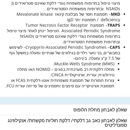
מיצוי טיפול בתרופות ממשפחת נוגדי דלקת שאינם סטרואידים ((
NSAIDs ובתרופות ממשפחת הסטרואידים.
MKD
– תסמונת חסר של מבלונת קינאז Mevalonate kinase
deficiency / תסמונת יתר IgD
TRAPS
– תסמונת Tumor Necrosis Factor Receptor
Associated Periodic Syndrome הטיפול יינתן לאחר מיצוי טיפול
בתרופות ממשפחת נוגדי דלקת שאינם סטרואידים NSAIDs
ובתרופות ממשפחת הסטרואידים.
CAPS
Cryopyrin-Associated Periodic Syndromes –
– לשימוש
במבוגרים, בני נוער וילדים בגילאים של שנתיים ומעלה במשקל גוף
של 7.5 ק"ג ומעלה. ביניהם–
(Muckle-Wells Syndrome (MWS.
מחלה דלקתית רב מערכתית בפגים – NOMID ו/או מחלה
נוירולוגית, עורית, ארטיקולרית CINCA.
צורות חמורות של תסמונת משפחתית אוטו-דלקתית FCAS או
תסמונת אורטיקריה עם סימנים ותסמינים של פריחה עורית FCU.
שאלון לאבחון מחלת הלופוס
שאלון לאבחון כאב גב דלקתי/ דלקת חוליות מקשחת/ אנקילוזינג
ספונדליטיס