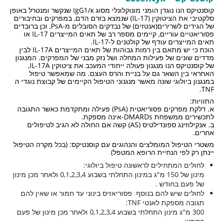
קוסנטיקס הנו נוגדן הומני מונוקלונלי מסוג IgG1/κ שנקשר ומנטרל באופן
סלקטיבי את הציטוקין (IL-17) שנמצא בזרם הדם, במפרקים ובחיבורים
של הגידים לשרירים(אנטזים) של נבדקים הסובלים מ-PsA, וכן ברובדים
פסוריאטיים עוריים, קיימים מספר רב של תאים המייצרים IL-17 או
תאים המייצרים עודף של קולטנים ל-IL-17.
הוכח כי יש מתאם בין רמות גבוהות של תאים המייצרים IL-17A לבין
מדדים שונים של פעילות המחלה ושל נזק מבני של המפרקים. המנגנון
של קוסנטיקס הנו מנגנון פעולה ייחודי המעכב את ציטוקין IL-17A,
האחראי בין השאר גם על בניית והרס העצם. מה שמאפשר טיפול
במנגנון ביולוגי שונה מאשר מנגנוני הטיפול הקיימים של קבוצת נוגדי ה
TNF.
התוויות:
א. דלקת מפרקים פסוריאטית (PsA) פעילה ומתקדמת כאשר התגובה
לתכשירים ממשפחת DMARDs-אינה מספקת.
ב. אנקילוזינג ספונדילטיס (AS) קשה אם החולה לא הגיב לטיפולים
אחרים.
משטרי הטיפול המומלצים והנהוגים עם קוסנטיקס: (בכל מקרה הטיפול
יינתן רק לפי הנחיית הרופא המטפל)
לחולים המתחילים לראשונה טיפול ביולוגי:
מינון של 150 מ"ג במינון התחלתי בשבוע 0,1,2,3,4 ולאחר מכן מינון
של פעם בחודש .
לחולים שיש להם בנוסף פסוריאזיס בינוני עד חמור או שאין להם
תגובה מספקת לאנטי TNF:
300 מ"ג מינון התחלתי בשבוע 0,1,2,3,4 ולאחר מכן מינון של פעם