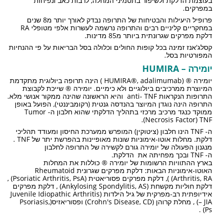
בעוצמת הדלקת ולשיפור בתסמיני המחלה, לרבות כאב ונפיחות
במפרקים.
פרופיל היעילות והבטיחות של התרופה נבדק לאורך יותר מ8 שנים
במחקריים קליניים רבים והתרופה נרשמה לעשרות אלפי מטופלי RA
דלקת מפרקים שגרונתית ביותר מ85 מדינות.
קסלג'אנז זמינה בכל קופות החולים וכלולה בסל הבריאות על פי ההנחיות
המפורטיות בסל.
יומירה – HUMIRA
יומירה ® (HUMIRA®, adalimumab ) הינה תרופה ביולוגית מתקדמת
המיוצרת ממרכיבים ביולוגיים ולא כימיים. יומירה ® שייכת לקבוצת
התרופות הנקראות anti- TNF והיא הראשונה שהינה ממקור אנושי מלא.
התרופה הינה נוגדן המיוצר בהנדסה גנטית (רקומביננטי), הפועל באופן
ממוקד כנגד מרכיב מרכזי בתהליך הדלקתי שהוא חלבון ה- Tumor
Necrosis Factor) TNF).
ה- TNF הינו חלבון (ציטוקין) המופרש ממערכת החיסון ומעודד תהליכי
דלקת. מחלות אוטו-אימוניות שונות מאופיינות בהפרשת יתר של TNF .
מנגנון הפעולה של יומירה גורם לקשירה של התרופה לחלבון
ה- TNF ובכך מפחיתה את הדלקת.
בארץ ההתוויות הרשומות של יומירה ® כוללות את המחלות
האוטו-אימוניות הבאות: דלקת מפרקים שגרונית Rheumatoid
Arthritis, RA) ), דלקת מפרקים פסוריאטית (Psoriatic Arthritis, PsA) ,
דלקת חוליות מקשחת (Ankylosing Spondylitis, AS) , דלקת מפרקים
אידיופתית רב-מפרקית של גיל הילדות (Juvenile Idiopathic Arthritis
– JIA) , מחלת קרוהן (Crohn's Disease, CD) ופסוריאזיס(Psoriasis,
Ps) .