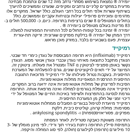
יומירה ® נמצאת בשימוש מסחרי נרחב מזה 12 שנים ונתמכת מבחינה
מדעית במחקרים קליניים נרחבים ומקיפים, שנערכו וממשיכים להיערך
בשיתוף עשרות אלפי חולים בכל רחבי העולם, כולל ישראל. מחקרים אלו
מדגימים ומוכיחים פרופילי יעילות ובטיחות עקביים וממושכים, כולל
בחולים המטופלים 8 שנים ברציפות בתרופה. כיום, כ- 500,000 חולים ב-
83 מדינות בעולם מטופלים ביומירה ® .
יומירה ® זמינה בכל קופות-החולים לכל ההתוויות המפורטות למעלה.
דרך המתן של יומירה ® בדלקת מפרקים שגרונית: זריקה תת-עורית
עצמית, פעם בשבועיים בלבד, במזרק מוכן מראש.
רמיקייד
רמיקייד (infliximab) היא תרופה המבוססת על נוגדן כימרי חד שבטי.
הנוגדן מתקבל כתוצאה מאיחוי נוגדן עכברי ונוגדן אנושי מסוג. הנוגדן
נקשר באופן ספציפי לציטוקין TNF α ומנטרל את פעולתו. ציטוקין זה,
המיוצר על ידי תאים לויקוציטים שונים, גורם להפעלתה של המערכת
החיסונית. בעקבות נטרול פעילותו על ידי רמיקייד מדוכאת התגובה
החיסונית ההרסנית המאפיינת מחלות אוטואימוניות.
הסיבות לפריצתן של מחלות אוטואימוניות אינה ידועה ברוב המקרים,
רמיקייד אינה מטפלת בגורמים למחלה ואינה מרפאת אותה. התרופה
גורמת לנסיגה בהתפרצות ולשיפור באיכות החיים של המטופל על ידי
דיכוי זמני של חלק מן המערכת החיסונית.
רמיקייד מיועדת לטיפול בבוגרים הסובלים ממחלות אוטואימוניות
מסוימות: מחלת קרוהן, קוליטיס כיבית, דלקת
מפרקים, פסוריאזיס(ספחת) ו- ankylosing spondylitis .
התרופה משווקת כאבקה סטרילית, לאחר המסתה
בתמיסת סיילין התרופה ניתנת בעירוי תוך ורידי, לפי מינון מומלץ של 3-
10 מיליגרם (תרופה) לקילוגרם (חולה), לפי סוג המחלה והיקפה.