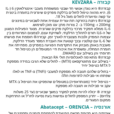
קבזרה – KEVZARA
קבזרה® היא נוגדן אנושי חד-שבטי ממשפחת מעכבי אינטרלאוקין 6 (IL-
6). היא מהווה טיפול לחולים בדלקת מפרקים שיגרונית בחומרה בינונית
עד קשה ומיועדת לחולים מעל גיל 18.
קבזרה® ניתנת בהזרקה תת-עורית עצמית אחת לשבועיים במינונים
200mg ו- 150mg ב- 2 צורות מתן: עט מוכן לשימוש.
IL-6 ממלא תפקיד מרכזי בדלקת פרקים שגרונית. מנעד הפעילות המגוון
של ה-IL6 תורם לתהליך הדלקתי, לשחיקת עצם, לצמצום המרווחים בין
עצמות המפרק ולנכות מצטברת לאורך זמן. קבזרה® חוסמת את פגישתו
של IL-6 עם קולטניו ובכך קוטעת את העברת המסר מעודד הדלקת,
מעכבת באופן מובהק את התקדמות הפגיעה במפרקים, מפחיתה את
חומרת המחלה, ומשפרת את איכות חיי המטופלים הן כטיפול חד
תרופתי והן בשילוב עם DMARD.
קבזרה® מתאימה לאוכלוסיות חולי RA הבאות:
• בשילוב עם מתוטרקסאט (MTX) – לחולים שלא הגיבו במידה מספקת
ל-MTX כטיפול יחיד
• בחולים שלהם תגובה לא מספקת למעכבי (TNF-α ׂ(TNFi או לאלו
שפתחו אי-סבילות לתרופות הללו
• כטיפול יחיד (מונותראפיה) במטופלים שהפסיקו את הטיפול ב-MTX
עקב אי סבילות או תגובה לא מספקת
קבזרה ® יכולה להיות מחוץ למקרר במשך שבועיים (עד 25 מעלות
צלזיוס) – יתרון המספק לחולים גמישות בעת נסיעה לחו"ל או התרחקות
ממקום המגורים.
אורנסיה – Abatacept – ORENCIA
אורנסיה היא תרופת מרשם המיועדת להפחתת סימנים ותסמינים של