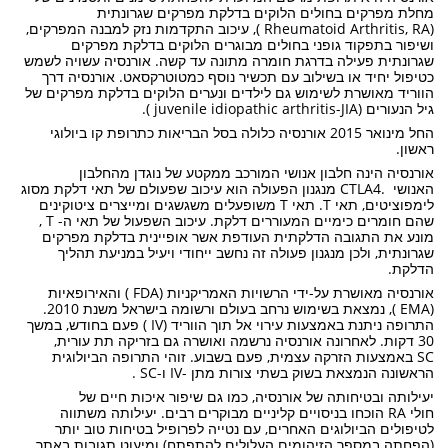
מחלת מפרקים בחולים הלוקים בדלקת מפרקים שגרונתית
(Rheumatoid Arthritis, RA ), עיכוב התקדמות נזק למבנה המפרקים,
ושיפור בתפקוד גופני בחולים מבוגרים הלוקים בדלקת מפרקים
שגרונתית פעילה בדרגת חומרה מתונה עד קשה. אורנסיה עשויה לשמש
כטיפול יחיד או בשילוב עם תכשיר נוסף כמטוטרקסאט. אורנסיה דרך
הווריד מאושרת לשימוש גם לילדים ונערים הלוקים בדלקת מפרקים של
גיל הנעורים (juvenile idiopathic arthritis-JIA ).
החל מינואר 2015 אורנסיה כלולה בסל הבריאות כתרופת קו ביולוגי
ראשון.
אורנסיה הינה חלבון אנושי המורכב ממקטע של נוגדן מהחלבון
האנושי .CTLA4 מנגנון הפעולה הוא עיכוב שפעולם של תאי דלקת מסוג
לימפוציטים, תאי T. תאי T משופעלים משגשגים ומייצרים ציטוקינים
שהם חומרים כימיים המעוררים דלקת. עיכוב השפעול של תאי ה- T ,
מונע את התגובה הדלקתית העודפת אשר אופיינית בדלקת מפרקים
שגרונתית, ולכן מנגנון פעולה זה נחשב ייחודי ויעיל במניעת תהליך
הדלקת.
אורנסיה מאושרת על-ידי הרשויות האמריקניות (FDA ) והאירופאיות
(EMA ), נמצאת בשימוש נרחב בעולם ורשומה בישראל משנת 2010.
התרופה ניתנת באמצעות עירוי אל תוך הווריד (IV ) פעם בחודש, במשך
30 דקות. לאחרונה אורנסיה נרשמה ואושרה גם בזריקה תת עורית,
SC באמצעות הזרקה עצמית, פעם בשבוע. זוהי התרופה הביולוגית
הראשונה הנמצאת בשוק בשתי צורות מתן -IV ו-SC .
יעילותה ובטיחותה של אורנסיה, כמו גם שיפור איכות חיים של
חולי RA הוכחו בניסויים קליניים מבוקרים רבים. יעילותה משתווה
לטיפולים הביולוגים האחרים, עם נטייה לפרופיל בטיחות טוב יותר
(הפחתה במספר הזיהומים העלולים להתפתח) ומיעוט תגובות באתר