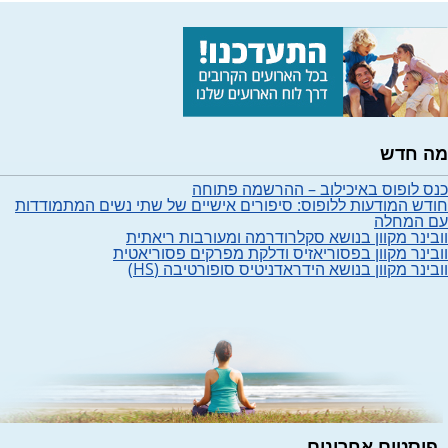
מה חדש
כנס לופוס באיכילוב – ההרשמה פתוחה
חודש המודעות ללופוס: סיפורים אישיים של שתי נשים המתמודדות
עם המחלה
וובינר מקוון בנושא סקלרודרמה ומעורבות ריאתית
וובינר מקוון בפסוריאזיס ודלקת מפרקים פסוריאטית
וובינר מקוון בנושא הידראדניטיס סופורטיבה (HS)
פוסטים אחרונים