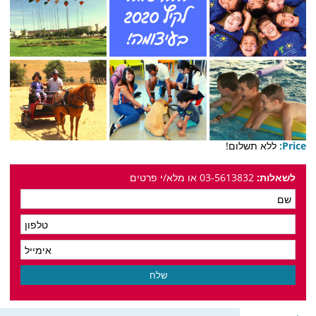
Price:
ללא תשלום!
לשאלות:
03-5613832 או מלא/י פרטים