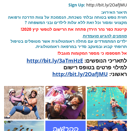
Sign Up:
http://bit.ly/2OafJMU
תיאור האירוע:
חווית נופש בטוחה ובלתי נשכחת, הנסמכת על צוות הדרכה ורפואה
מקצועי ומסור וכל זאת ללא עלות לילדים ובני המשפחה
?
קייטנת כפר נהר הירדן פתחה את הרישום לנופשי קיץ 2020!
מוזמנים להגיש מועמדות
ילדים המתמודדים עם מחלה ראומטולוגית אשר מטופלים בטיפול
תרופתי קבוע ובמעקב סדיר במרפאה ראומטולוגית.
אל תפספסו כי מספר המקומות מוגבל!
לתאריכי הנופשים:
http://bit.ly/3aTmHzE
למילוי פרטים בטופס רישום
ראשוני:
http://bit.ly/2OafJMU