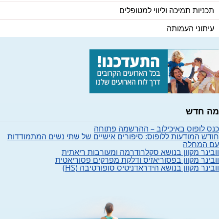
תכניות תמיכה וליווי למטופלים
עיתוני העמותה
מה חדש
כנס לופוס באיכילוב – ההרשמה פתוחה
חודש המודעות ללופוס: סיפורים אישיים של שתי נשים המתמודדות
עם המחלה
וובינר מקוון בנושא סקלרודרמה ומעורבות ריאתית
וובינר מקוון בפסוריאזיס ודלקת מפרקים פסוריאטית
וובינר מקוון בנושא הידראדניטיס סופורטיבה (HS)