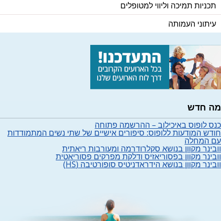
תכניות תמיכה וליווי למטופלים
עיתוני העמותה
ה חדש
נס לופוס באיכילוב – ההרשמה פתוחה
ודש המודעות ללופוס: סיפורים אישיים של שתי נשים המתמודדות
ם המחלה
ובינר מקוון בנושא סקלרודרמה ומעורבות ריאתית
ובינר מקוון בפסוריאזיס ודלקת מפרקים פסוריאטית
ובינר מקוון בנושא הידראדניטיס סופורטיבה (HS)