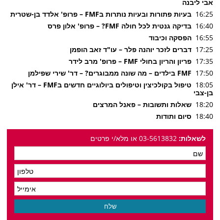
אבי ליבנה
16:25
בעיות
פתורות ובעיות נותרות ב
FMF
–
פרופ' אלדד בן-שטרית
16:40
בדיקה
גנטית לכל חולה
FMF
?
–
פרופ' אלון פרס
16:55
הפסקה וכיבוד
17:25
דברים
לזכר
יוהנה
פלר
–
עו"ד זאב הופמן
17:35
פריון
והריון
בחולי
FMF
–
פרופ' מרב לידר
17:50
FMF
בילדים – מה שונה ממבוגרים?
–
דר' שירי
שפילמן
18:05
טיפול
בקולכיצין
וטיפולים ביולוגיים חדשים ב
FMF
–
דר' אילן
בן-צבי
18:20
שאלות ותשובות
–
פאנל המרצים
18:40
סיום ותודות
לשאלות:
03-5613832 או מלא/י פרטים