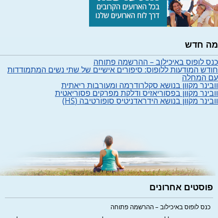
מה חדש
כנס לופוס באיכילוב – ההרשמה פתוחה
חודש המודעות ללופוס: סיפורים אישיים של שתי נשים המתמודדות
עם המחלה
וובינר מקוון בנושא סקלרודרמה ומעורבות ריאתית
וובינר מקוון בפסוריאזיס ודלקת מפרקים פסוריאטית
וובינר מקוון בנושא הידראדניטיס סופורטיבה (HS)
פוסטים אחרונים
כנס לופוס באיכילוב – ההרשמה פתוחה