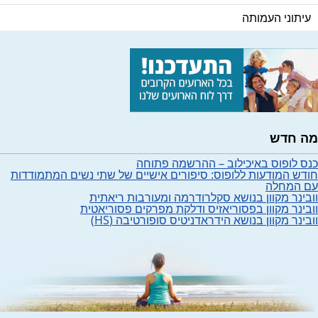
עיתוני העמותה
מה חדש
כנס לופוס באיכילוב – ההרשמה פתוחה
חודש המודעות ללופוס: סיפורים אישיים של שתי נשים המתמודדות
עם המחלה
וובינר מקוון בנושא סקלרודרמה ומעורבות ריאתית
וובינר מקוון בפסוריאזיס ודלקת מפרקים פסוריאטית
וובינר מקוון בנושא הידראדניטיס סופורטיבה (HS)