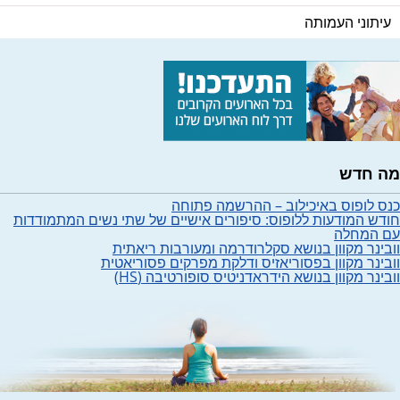
עיתוני העמותה
מה חדש
כנס לופוס באיכילוב – ההרשמה פתוחה
חודש המודעות ללופוס: סיפורים אישיים של שתי נשים המתמודדות
עם המחלה
וובינר מקוון בנושא סקלרודרמה ומעורבות ריאתית
וובינר מקוון בפסוריאזיס ודלקת מפרקים פסוריאטית
וובינר מקוון בנושא הידראדניטיס סופורטיבה (HS)