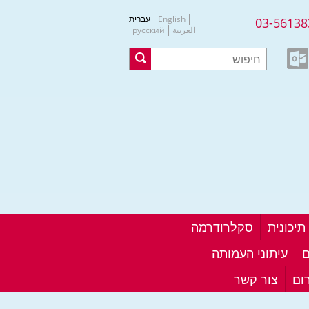
English
עברית
03-56138
العربية
русский
סקלרודרמה
ם
עיתוני העמותה
ום
צור קשר