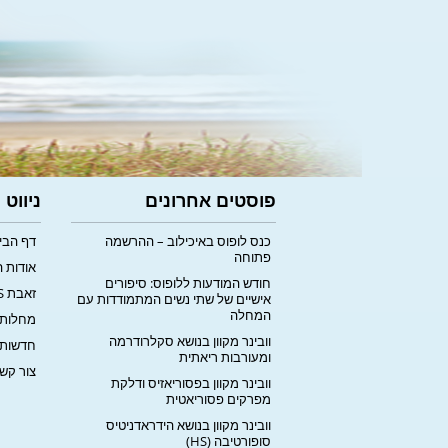
פוסטים אחרונים
ניווט
כנס לופוס באיכילוב – ההרשמה
דף הבי
פתוחה
אודות 
חודש המודעות ללופוס: סיפורים
זאבת LUPUS
אישיים של שתי נשים המתמודדות עם
המחלה
מחלות 
וובינר מקוון בנושא סקלרודרמה
חדשות
ומעורבות ריאתית
צור קש
וובינר מקוון בפסוריאזיס ודלקת
מפרקים פסוריאטית
וובינר מקוון בנושא הידראדניטיס
סופורטיבה (HS)