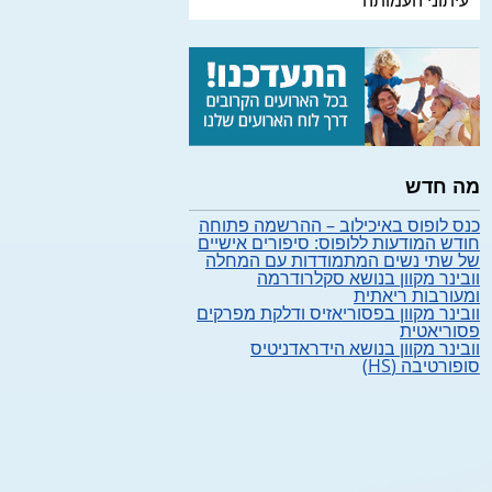
עיתוני העמותה
מה חדש
כנס לופוס באיכילוב – ההרשמה פתוחה
חודש המודעות ללופוס: סיפורים אישיים
של שתי נשים המתמודדות עם המחלה
וובינר מקוון בנושא סקלרודרמה
ומעורבות ריאתית
וובינר מקוון בפסוריאזיס ודלקת מפרקים
פסוריאטית
וובינר מקוון בנושא הידראדניטיס
סופורטיבה (HS)