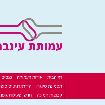
דף הבית
אודות העמותה
כנסים ו
תסמונת סיוגרן
הידראדניטיס סופור
קבוצות תמיכה
חדש! פעילות גופנ