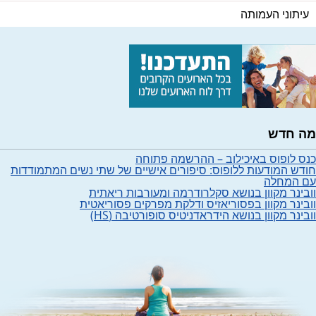
עיתוני העמותה
מה חדש
כנס לופוס באיכילוב – ההרשמה פתוחה
חודש המודעות ללופוס: סיפורים אישיים של שתי נשים המתמודדות
עם המחלה
וובינר מקוון בנושא סקלרודרמה ומעורבות ריאתית
וובינר מקוון בפסוריאזיס ודלקת מפרקים פסוריאטית
וובינר מקוון בנושא הידראדניטיס סופורטיבה (HS)