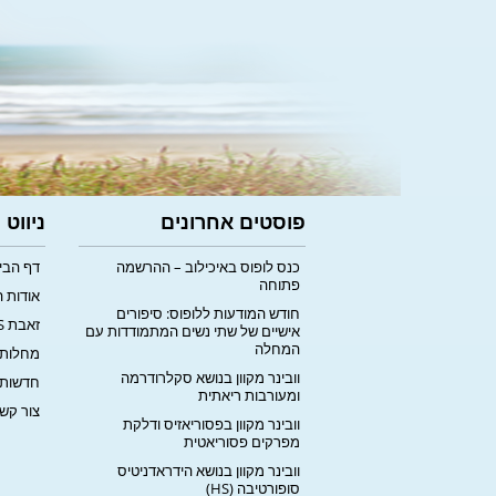
פוסטים אחרונים
ניווט
כנס לופוס באיכילוב – ההרשמה
דף הבי
פתוחה
אודות 
חודש המודעות ללופוס: סיפורים
זאבת LUPUS
אישיים של שתי נשים המתמודדות עם
המחלה
מחלות 
וובינר מקוון בנושא סקלרודרמה
חדשות
ומעורבות ריאתית
צור קש
וובינר מקוון בפסוריאזיס ודלקת
מפרקים פסוריאטית
וובינר מקוון בנושא הידראדניטיס
סופורטיבה (HS)