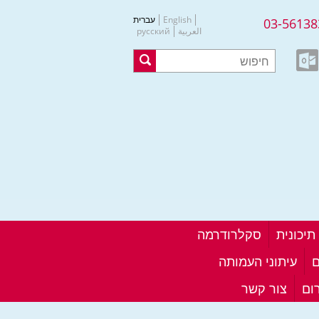
English
עברית
03-56138
العربية
русский
סקלרודרמה
ם
עיתוני העמותה
ום
צור קשר