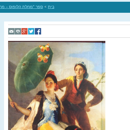
בית
ספר "מחלת הלופוס – מח
>