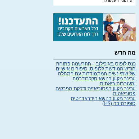
עיתוני העמותה
מה חדש
כנס לופוס באיכילוב – ההרשמה פתוחה
חודש המודעות ללופוס: סיפורים אישיים
של שתי נשים המתמודדות עם המחלה
וובינר מקוון בנושא סקלרודרמה
ומעורבות ריאתית
וובינר מקוון בפסוריאזיס ודלקת מפרקים
פסוריאטית
וובינר מקוון בנושא הידראדניטיס
סופורטיבה (HS)