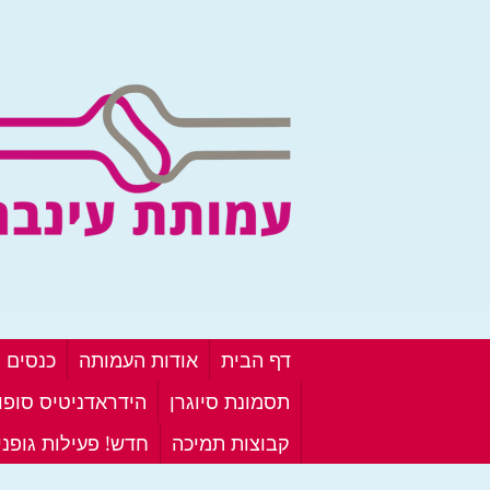
דף הבית
אודות העמותה
כנסים ו
תסמונת סיוגרן
הידראדניטיס סופור
קבוצות תמיכה
חדש! פעילות גופנ