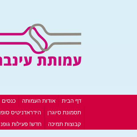
דף הבית
אודות העמותה
כנסים ו
תסמונת סיוגרן
הידראדניטיס סופור
קבוצות תמיכה
חדש! פעילות גופנ