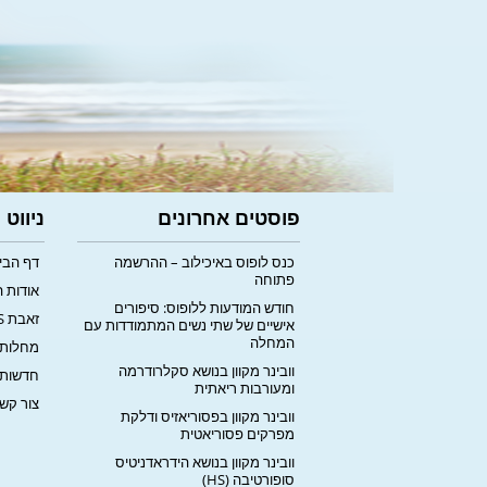
פוסטים אחרונים
ניווט
כנס לופוס באיכילוב – ההרשמה
דף הבי
פתוחה
אודות 
חודש המודעות ללופוס: סיפורים
זאבת LUPUS
אישיים של שתי נשים המתמודדות עם
המחלה
מחלות 
וובינר מקוון בנושא סקלרודרמה
חדשות
ומעורבות ריאתית
צור קש
וובינר מקוון בפסוריאזיס ודלקת
מפרקים פסוריאטית
וובינר מקוון בנושא הידראדניטיס
סופורטיבה (HS)