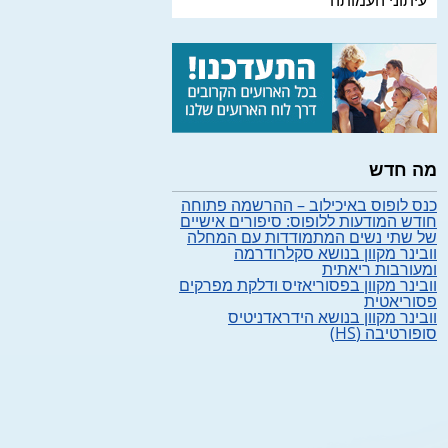
עיתוני העמותה
מה חדש
כנס לופוס באיכילוב – ההרשמה פתוחה
חודש המודעות ללופוס: סיפורים אישיים
של שתי נשים המתמודדות עם המחלה
וובינר מקוון בנושא סקלרודרמה
ומעורבות ריאתית
וובינר מקוון בפסוריאזיס ודלקת מפרקים
פסוריאטית
וובינר מקוון בנושא הידראדניטיס
סופורטיבה (HS)