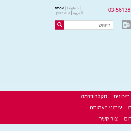
English
עברית
03-56138
العربية
русский
סקלרודרמה
ם
עיתוני העמותה
ום
צור קשר