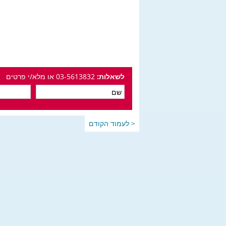
לשאלות:
03-5613832 או מלא/י פרטים
< לעמוד הקודם