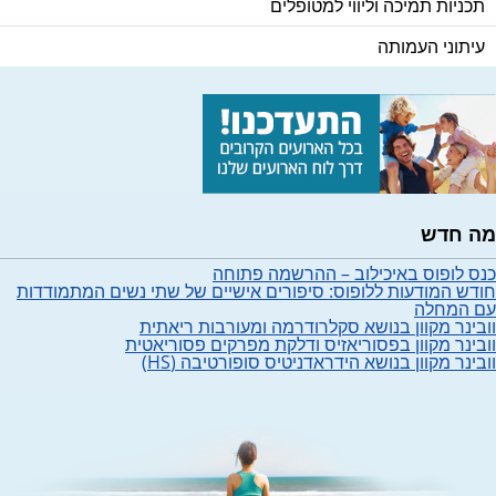
תכניות תמיכה וליווי למטופלים
עיתוני העמותה
מה חדש
כנס לופוס באיכילוב – ההרשמה פתוחה
חודש המודעות ללופוס: סיפורים אישיים של שתי נשים המתמודדות
עם המחלה
וובינר מקוון בנושא סקלרודרמה ומעורבות ריאתית
וובינר מקוון בפסוריאזיס ודלקת מפרקים פסוריאטית
וובינר מקוון בנושא הידראדניטיס סופורטיבה (HS)