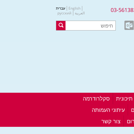
English
עברית
03-56138
العربية
русский
סקלרודרמה
ם
עיתוני העמותה
ום
צור קשר