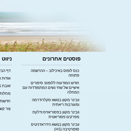
פוסטים אחרונים
ניווט
כנס לופוס באיכילוב – ההרשמה
דף הבי
פתוחה
אודות 
חודש המודעות ללופוס: סיפורים
זאבת LUPUS
אישיים של שתי נשים המתמודדות עם
המחלה
מחלות 
וובינר מקוון בנושא סקלרודרמה
חדשות
ומעורבות ריאתית
צור קש
וובינר מקוון בפסוריאזיס ודלקת
מפרקים פסוריאטית
וובינר מקוון בנושא הידראדניטיס
סופורטיבה (HS)