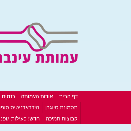
דף הבית
אודות העמותה
כנסים ו
תסמונת סיוגרן
הידראדניטיס סופור
קבוצות תמיכה
חדש! פעילות גופנ