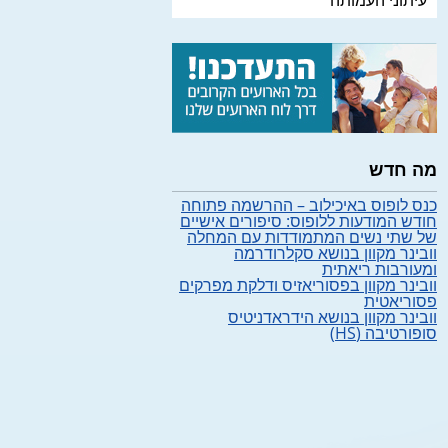
עיתוני העמותה
מה חדש
כנס לופוס באיכילוב – ההרשמה פתוחה
חודש המודעות ללופוס: סיפורים אישיים
של שתי נשים המתמודדות עם המחלה
וובינר מקוון בנושא סקלרודרמה
ומעורבות ריאתית
וובינר מקוון בפסוריאזיס ודלקת מפרקים
פסוריאטית
וובינר מקוון בנושא הידראדניטיס
סופורטיבה (HS)