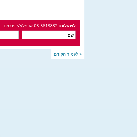
לשאלות:
03-5613832 או מלא/י פרטים
< לעמוד הקודם