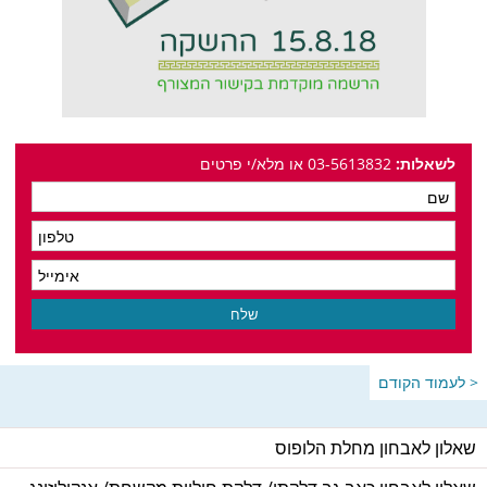
לשאלות:
03-5613832 או מלא/י פרטים
< לעמוד הקודם
שאלון לאבחון מחלת הלופוס