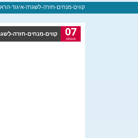
קווים-מנחים-חזרה-לשגרה-איגוד-הראו
07
קווים-מנחים-חזרה-לשגר
אוגוסט