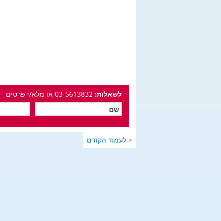
לשאלות:
03-5613832 או מלא/י פרטים
< לעמוד הקודם