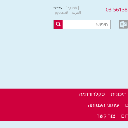
English
עברית
03-56138
العربية
русский
סקלרודרמה
ם
עיתוני העמותה
ום
צור קשר