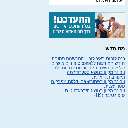
עיתוני העמותה
מה חדש
כנס לופוס באיכילוב – ההרשמה פתוחה
חודש המודעות ללופוס: סיפורים אישיים
של שתי נשים המתמודדות עם המחלה
וובינר מקוון בנושא סקלרודרמה
ומעורבות ריאתית
וובינר מקוון בפסוריאזיס ודלקת מפרקים
פסוריאטית
וובינר מקוון בנושא הידראדניטיס
סופורטיבה (HS)