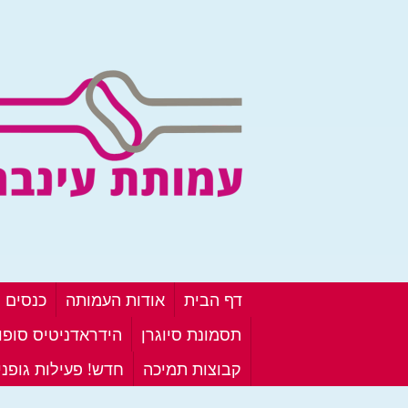
דף הבית
אודות העמותה
כנסים ו
תסמונת סיוגרן
הידראדניטיס סופור
קבוצות תמיכה
חדש! פעילות גופנ