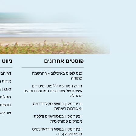
פוסטים אחרונים
ניווט
כנס לופוס באיכילוב – ההרשמה
דף הבי
פתוחה
אודות 
חודש המודעות ללופוס: סיפורים
זאבת LUPUS
אישיים של שתי נשים המתמודדות עם
המחלה
מחלות 
וובינר מקוון בנושא סקלרודרמה
חדשות
ומעורבות ריאתית
צור קש
וובינר מקוון בפסוריאזיס ודלקת
מפרקים פסוריאטית
וובינר מקוון בנושא הידראדניטיס
סופורטיבה (HS)