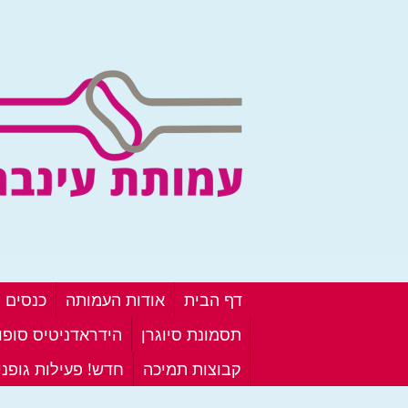
דף הבית
אודות העמותה
כנסים ו
תסמונת סיוגרן
הידראדניטיס סופור
קבוצות תמיכה
חדש! פעילות גופנ