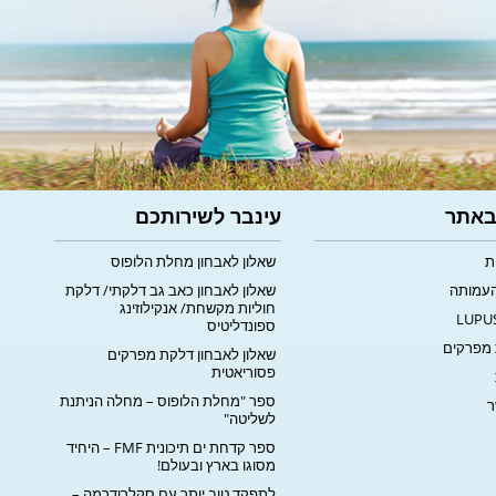
 באתר
עינבר לשירותכם
ת
שאלון לאבחון מחלת הלופוס
העמותה
שאלון לאבחון כאב גב דלקתי/ דלקת
חוליות מקשחת/ אנקילוזינג
ספונדליטיס
מפרקים
שאלון לאבחון דלקת מפרקים
פסוריאטית
ספר "מחלת הלופוס – מחלה הניתנת
ר
לשליטה"
ספר קדחת ים תיכונית FMF – היחיד
מסוגו בארץ ובעולם!
לתפקד טוב יותר עם סקלרודרמה –