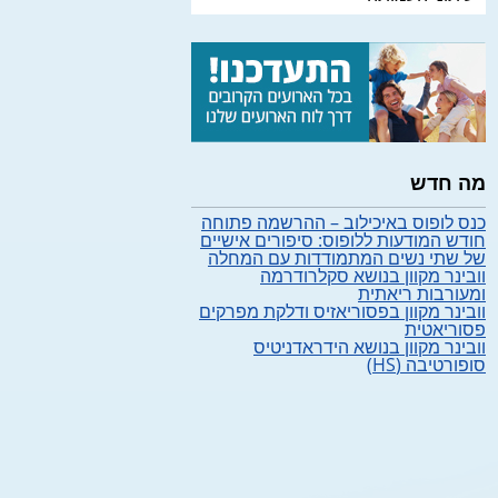
מה חדש
כנס לופוס באיכילוב – ההרשמה פתוחה
חודש המודעות ללופוס: סיפורים אישיים
של שתי נשים המתמודדות עם המחלה
וובינר מקוון בנושא סקלרודרמה
ומעורבות ריאתית
וובינר מקוון בפסוריאזיס ודלקת מפרקים
פסוריאטית
וובינר מקוון בנושא הידראדניטיס
סופורטיבה (HS)