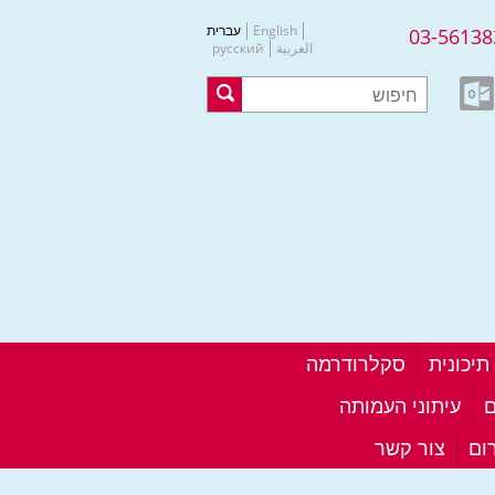
English
עברית
03-56138
العربية
русский
סקלרודרמה
ם
עיתוני העמותה
ום
צור קשר