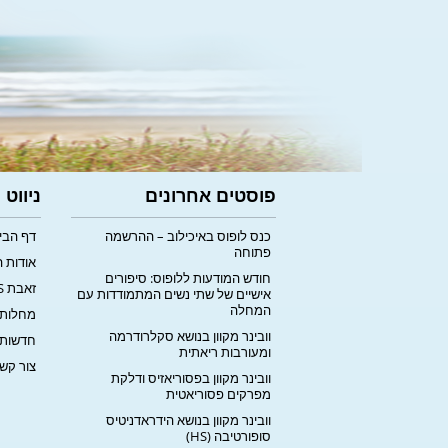
פוסטים אחרונים
ניווט
כנס לופוס באיכילוב – ההרשמה
דף הבי
פתוחה
אודות 
חודש המודעות ללופוס: סיפורים
זאבת LUPUS
אישיים של שתי נשים המתמודדות עם
המחלה
מחלות 
וובינר מקוון בנושא סקלרודרמה
חדשות
ומעורבות ריאתית
צור קש
וובינר מקוון בפסוריאזיס ודלקת
מפרקים פסוריאטית
וובינר מקוון בנושא הידראדניטיס
סופורטיבה (HS)