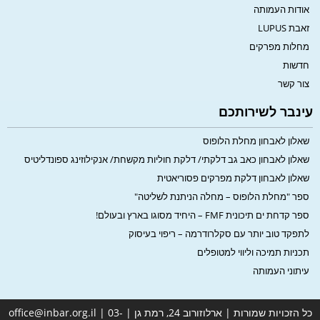
אודות העמותה
זאבת LUPUS
מחלות מפרקים
חדשות
צור קשר
עינבר לשירותכם
שאלון לאבחון מחלת הלופוס
שאלון לאבחון כאב גב דלקתי/ דלקת חוליות מקשחת/ אנקילוזינג ספונדליטיס
שאלון לאבחון דלקת מפרקים פסוריאטית
ספר "מחלת הלופוס – מחלה הניתנת לשליטה"
ספר קדחת ים תיכונית FMF – היחיד מסוגו בארץ ובעולם!
לתפקד טוב יותר עם סקלרודרמה – ריפוי בעיסוק
תכניות תמיכה וליווי למטופלים
עיתוני העמותה
כל הזכויות שמורות | ארלוזורוב 24, רמת גן | office@inbar.org.il | 03-