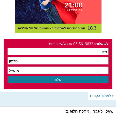
לשאלות:
03-5613832 או מלא/י פרטים
< לעמוד הקודם
שאלון לאבחון מחלת הלופוס