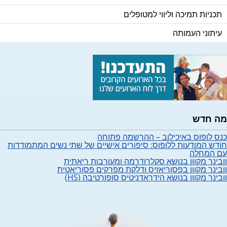
תכניות תמיכה וליווי למטופלים
עיתוני העמותה
מה חדש
כנס לופוס באיכילוב – ההרשמה פתוחה
חודש המודעות ללופוס: סיפורים אישיים של שתי נשים המתמודדות
עם המחלה
וובינר מקוון בנושא סקלרודרמה ומעורבות ריאתית
וובינר מקוון בפסוריאזיס ודלקת מפרקים פסוריאטית
וובינר מקוון בנושא הידראדניטיס סופורטיבה (HS)