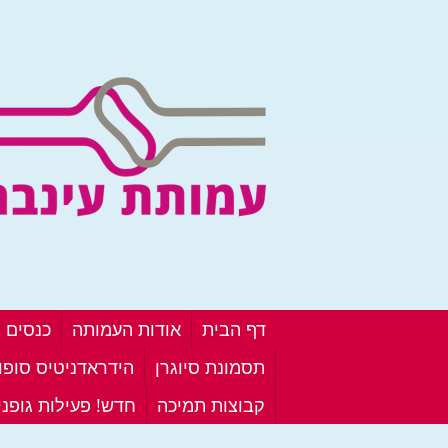
דף הבית
אודות העמותה
כנסים ו
תסמונת סיוגרן
הידראדניטיס סופור
קבוצות תמיכה
חדש! פעילות גופנ