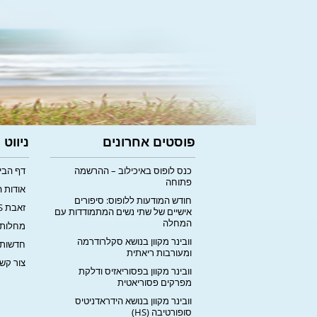
פוסטים אחרונים
ניווט
כנס לופוס באיכילוב – ההרשמה
דף הבי
פתוחה
אודות 
חודש המודעות ללופוס: סיפורים
זאבת LUPUS
אישיים של שתי נשים המתמודדות עם
המחלה
מחלות 
וובינר מקוון בנושא סקלרודרמה
חדשות
ומעורבות ריאתית
צור קש
וובינר מקוון בפסוריאזיס ודלקת
מפרקים פסוריאטית
וובינר מקוון בנושא הידראדניטיס
סופורטיבה (HS)