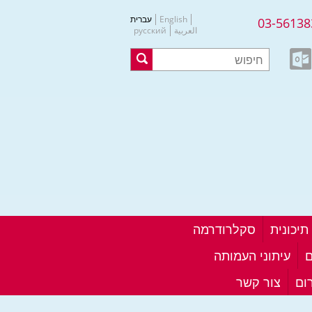
English
עברית
03-56138
العربية
русский
סקלרודרמה
ם
עיתוני העמותה
ום
צור קשר