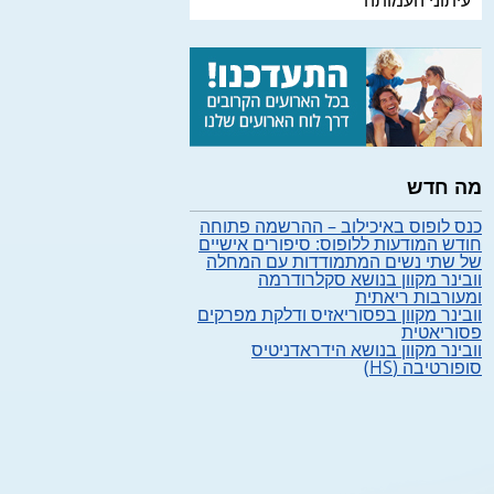
עיתוני העמותה
מה חדש
כנס לופוס באיכילוב – ההרשמה פתוחה
חודש המודעות ללופוס: סיפורים אישיים
של שתי נשים המתמודדות עם המחלה
וובינר מקוון בנושא סקלרודרמה
ומעורבות ריאתית
וובינר מקוון בפסוריאזיס ודלקת מפרקים
פסוריאטית
וובינר מקוון בנושא הידראדניטיס
סופורטיבה (HS)