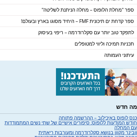
ספר "מחלת הלופוס – מחלה הניתנת לשליטה"
ספר קדחת ים תיכונית FMF – היחיד מסוגו בארץ ובעולם!
לתפקד טוב יותר עם סקלרודרמה – ריפוי בעיסוק
תכניות תמיכה וליווי למטופלים
עיתוני העמותה
מה חדש
כנס לופוס באיכילוב – ההרשמה פתוחה
חודש המודעות ללופוס: סיפורים אישיים של שתי נשים המתמודדות
עם המחלה
וובינר מקוון בנושא סקלרודרמה ומעורבות ריאתית