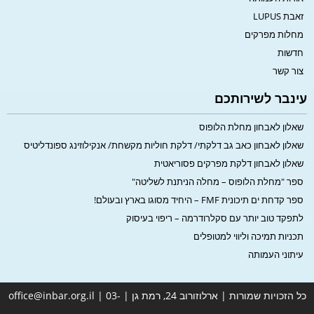
זאבת LUPUS
מחלות מפרקים
חדשות
צור קשר
עינבר לשירותכם
שאלון לאבחון מחלת הלופוס
שאלון לאבחון כאב גב דלקתי/ דלקת חוליות מקשחת/ אנקילוזינג ספונדליטיס
שאלון לאבחון דלקת מפרקים פסוריאטית
ספר "מחלת הלופוס – מחלה הניתנת לשליטה"
ספר קדחת ים תיכונית FMF – היחיד מסוגו בארץ ובעולם!
לתפקד טוב יותר עם סקלרודרמה – ריפוי בעיסוק
תכניות תמיכה וליווי למטופלים
עיתוני העמותה
כל הזכויות שמורות | ארלוזורוב 24, רמת גן | office@inbar.org.il | 03-