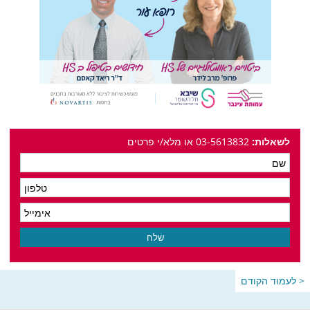
לשאלות:
03-5613832 או מלא/י פרטים
< לעמוד הקודם