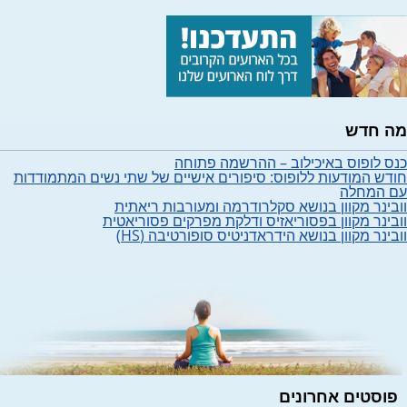
מה חדש
כנס לופוס באיכילוב – ההרשמה פתוחה
חודש המודעות ללופוס: סיפורים אישיים של שתי נשים המתמודדות
עם המחלה
וובינר מקוון בנושא סקלרודרמה ומעורבות ריאתית
וובינר מקוון בפסוריאזיס ודלקת מפרקים פסוריאטית
וובינר מקוון בנושא הידראדניטיס סופורטיבה (HS)
פוסטים אחרונים