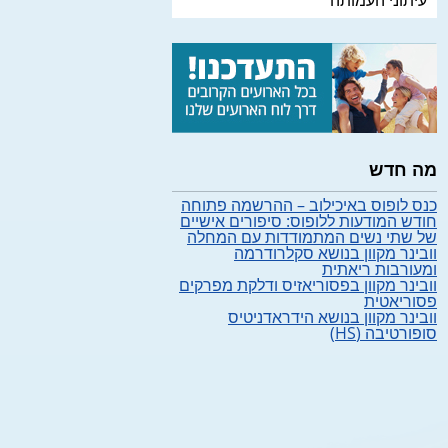
עיתוני העמותה
מה חדש
כנס לופוס באיכילוב – ההרשמה פתוחה
חודש המודעות ללופוס: סיפורים אישיים
של שתי נשים המתמודדות עם המחלה
וובינר מקוון בנושא סקלרודרמה
ומעורבות ריאתית
וובינר מקוון בפסוריאזיס ודלקת מפרקים
פסוריאטית
וובינר מקוון בנושא הידראדניטיס
סופורטיבה (HS)