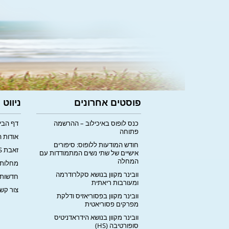
פוסטים אחרונים
ניווט
כנס לופוס באיכילוב – ההרשמה
דף הבי
פתוחה
אודות 
חודש המודעות ללופוס: סיפורים
זאבת LUPUS
אישיים של שתי נשים המתמודדות עם
המחלה
מחלות 
וובינר מקוון בנושא סקלרודרמה
חדשות
ומעורבות ריאתית
צור קש
וובינר מקוון בפסוריאזיס ודלקת
מפרקים פסוריאטית
וובינר מקוון בנושא הידראדניטיס
סופורטיבה (HS)