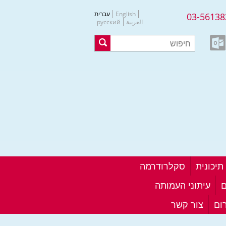
English
עברית
03-56138
العربية
русский
סקלרודרמה
ם
עיתוני העמותה
ום
צור קשר