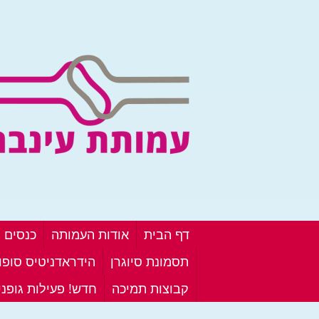
דף הבית
אודות העמותה
כנסים ו
תסמונת סיוגרן
הידראדניטיס סופור
קבוצות תמיכה
חדש! פעילות גופנ